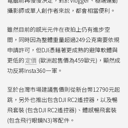
電腦前再慢慢決定，對於Vlogger、極端運動
攝影師或單人創作者來說，都會相當便利。
雖然目前的感光元件在夜拍上仍有進步空
間，同時因為整體重量超過249公克需要依規
申請許可，但DJI憑藉著更成熟的避障軟體與
更低的
定價
(歐洲起售價為459歐元)，顯然成
功反將Insta360一軍。
至於台灣市場建議售價則從新台幣12790元起
跳，另外也推出包含DJI RC2遙控器，以及暢
飛套裝 (包含DJI RC2遙控器)、體感暢飛套裝
(包含飛行眼鏡N3)等配件。