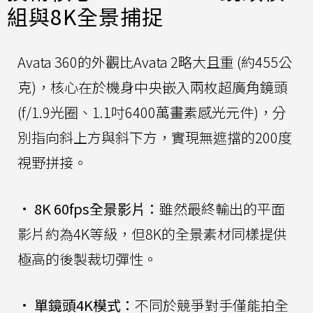
組與8K全景捕捉
Avata 360的外觀比Avata 2略大且重 (約455公
克)，核心在於機身中央嵌入兩枚超廣角鏡頭
(f/1.9光圈、1.1吋6400萬畫素感光元件)，分
別指向斜上方與斜下方，實現無遮擋的200度
視野拼接。
•
8K 60fps全景影片：
雖然最終輸出的平面
影片約為4K等級，但8K的全景素材同樣提供
極高的後製裁切彈性。
•
單鏡頭4K模式：
不同於競爭對手僅能拍全