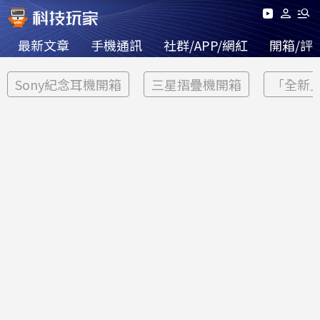
最新文章
手機通訊
社群/APP/網紅
開箱/評
Sony紀念耳機開箱
三星摺疊機開箱
「全新