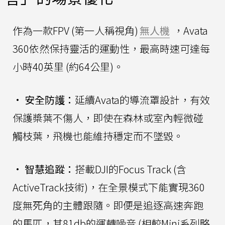
作為一款FPV (第一人稱視角)
無人機
，Avata
360依然保持靈活的運動性，最高時速可達每
小時40英里 (約64公里)。
•
安全防護：
延續Avata的導流罩設計，有效
保護槳葉不傷人，即使在森林或室內輕微碰
觸枝葉，飛機也能維持穩定而不墜毀。
•
智慧追蹤：
搭載DJI的Focus Track (含
ActiveTrack技術)，在全景模式下能實現360
度無死角的主體跟隨。即便是追逐高速奔跑
的馬匹，其81db的運轉噪音 (相較Mini系列略