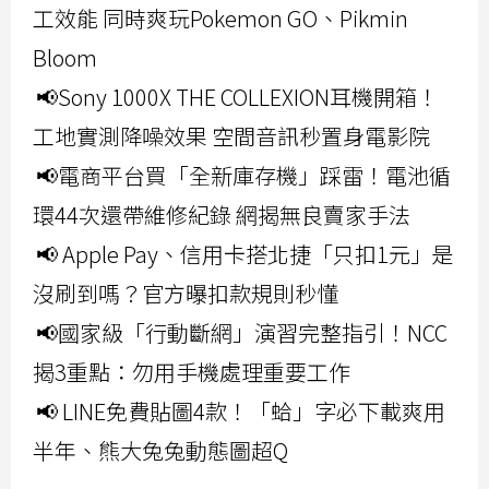
工效能 同時爽玩Pokemon GO、Pikmin
Bloom
📢Sony 1000X THE COLLEXION耳機開箱！
工地實測降噪效果 空間音訊秒置身電影院
📢電商平台買「全新庫存機」踩雷！電池循
環44次還帶維修紀錄 網揭無良賣家手法
📢 Apple Pay、信用卡搭北捷「只扣1元」是
沒刷到嗎？官方曝扣款規則秒懂
📢國家級「行動斷網」演習完整指引！NCC
揭3重點：勿用手機處理重要工作
📢 LINE免費貼圖4款！「蛤」字必下載爽用
半年、熊大兔兔動態圖超Q