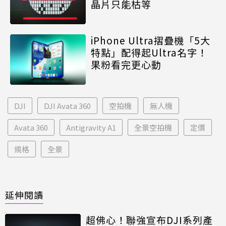
晶片只能枯等
iPhone Ultra摺疊機「5大
特點」配得起Ultra名字！
果粉看完更心動
DJI
DJI Avata 360
空拍機
無人機
Avata 360
Antigravity A1
全景空拍機
定價
規格
全景
延伸閱讀
超佛心！聯強宣布DJI系列產