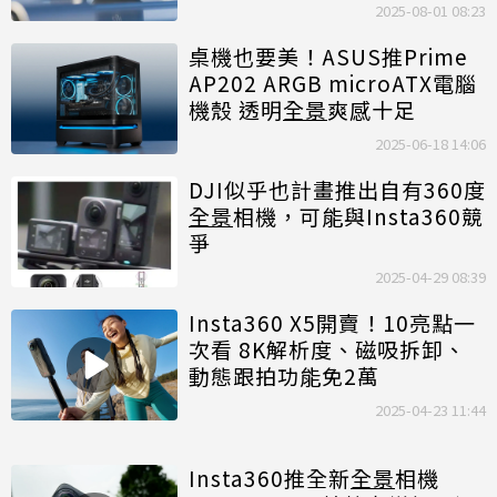
2025-08-01 08:23
桌機也要美！ASUS推Prime
AP202 ARGB microATX電腦
機殼 透明
全景
爽感十足
2025-06-18 14:06
DJI似乎也計畫推出自有360度
全景
相機，可能與Insta360競
爭
2025-04-29 08:39
Insta360 X5開賣！10亮點一
次看 8K解析度、磁吸拆卸、
動態跟拍功能免2萬
2025-04-23 11:44
Insta360推全新
全景
相機