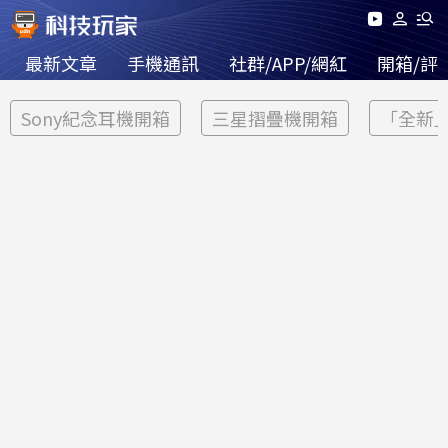
最新文章
手機通訊
社群/APP/網紅
開箱/評
Sony紀念耳機開箱
三星摺疊機開箱
「全新