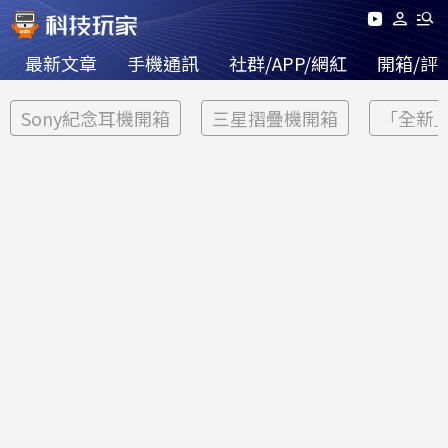
最新文章
手機通訊
社群/APP/網紅
開箱/評
Sony紀念耳機開箱
三星摺疊機開箱
「全新