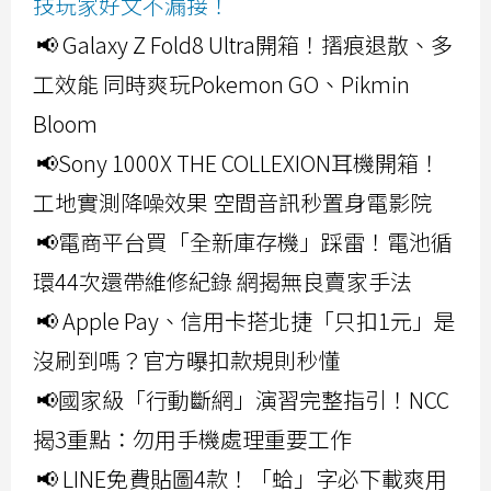
技玩家好文不漏接！
📢 Galaxy Z Fold8 Ultra開箱！摺痕退散、多
工效能 同時爽玩Pokemon GO、Pikmin
Bloom
📢Sony 1000X THE COLLEXION耳機開箱！
工地實測降噪效果 空間音訊秒置身電影院
📢電商平台買「全新庫存機」踩雷！電池循
環44次還帶維修紀錄 網揭無良賣家手法
📢 Apple Pay、信用卡搭北捷「只扣1元」是
沒刷到嗎？官方曝扣款規則秒懂
📢國家級「行動斷網」演習完整指引！NCC
揭3重點：勿用手機處理重要工作
📢 LINE免費貼圖4款！「蛤」字必下載爽用