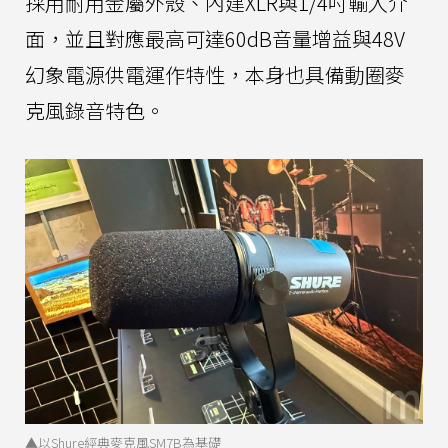
採用耐用金屬外殼、內建XLR與1/4吋輸入介
面，並且對應最高可達60dB音量增益與48V
幻象電源供電運作特性，本身也具備動圈麥
克風錄音特色。
▲以Shure經典麥克風SM7B為基礎