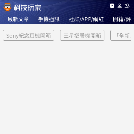
最新文章
手機通訊
社群/APP/網紅
開箱/評
Sony紀念耳機開箱
三星摺疊機開箱
「全新