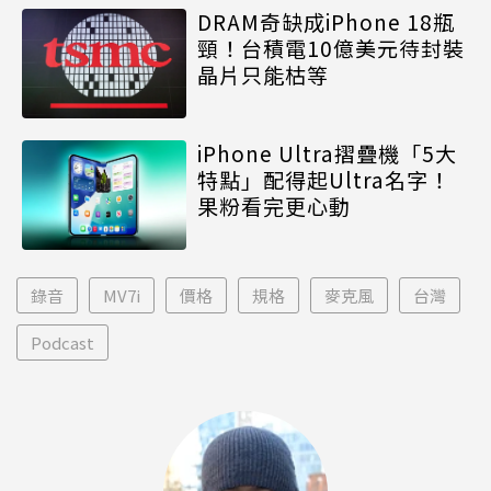
DRAM奇缺成iPhone 18瓶
頸！台積電10億美元待封裝
晶片只能枯等
iPhone Ultra摺疊機「5大
特點」配得起Ultra名字！
果粉看完更心動
錄音
MV7i
價格
規格
麥克風
台灣
Podcast