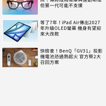
但第一代可能不支援
等了7年！iPad Air傳出2027
年升級OLED螢幕 機身有望迎
來大改款
快檢查！BenQ「GV31」投影
機電池恐過熱起火 官方祭2大
召回方案
討論區
共有
0
則留言