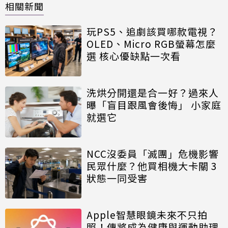
相關新聞
玩PS5、追劇該買哪款電視？
OLED、Micro RGB螢幕怎麼
選 核心優缺點一次看
洗烘分開還是合一好？過來人
曝「盲目跟風會後悔」 小家庭
就選它
NCC沒委員「滅團」危機影響
民眾什麼？他買相機大卡關 3
狀態一同受害
Apple智慧眼鏡未來不只拍
照！傳將成為健康與運動助理