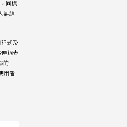
路由器，同樣
大無線
用程式及
路傳輸表
部的
使用者