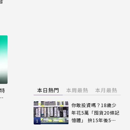
音
本日熱門
本周最熱
本月最熱
大特
粉
你敢投資嗎？18歲少
年花5萬「囤貨20條記
憶體」 拚15年後5倍
賣出