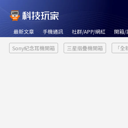
最新文章
手機通訊
社群/APP/網紅
開箱/
Sony紀念耳機開箱
三星摺疊機開箱
「全