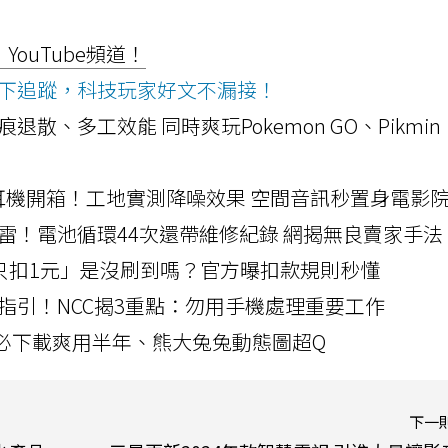
ouTube頻道！
ws按下追蹤，科技玩家好文不漏接！
a開箱！摺痕退散、多工效能 同時爽玩Pokemon GO、Pikmin
LLEXION耳機開箱！工地實測降噪效果 空間音訊秒置身電影
雷！電池循環44次還帶維修紀錄 網揭無良賣家手法
北捷「只扣1元」是沒刷到嗎？官方曝扣款規則秒懂
指引！NCC揭3重點：勿用手機處理重要工作
」字必下載爽用半年、熊大兔兔動態圖超Q
下一