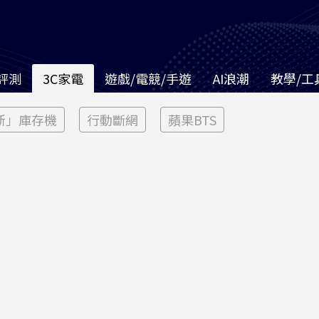
評測
3C家電
遊戲/電競/手遊
AI浪潮
教學/工
新」庫存機
行動斷網
蘋果BTS