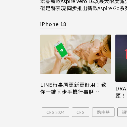
宏碁新款Aspire Vero 16以最大限度
碳足跡表現 同步推出新款Aspire Go
iPhone 18
LINE行事曆更新更好用！教
DRA
你一鍵同步手機行事曆
頸！
iPhone、Android都能用
片只
CES 2024
CES
路由器
訊