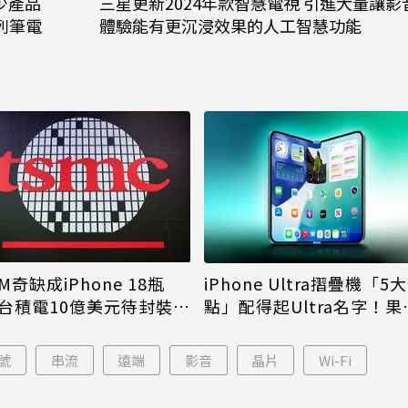
減少產品
三星更新2024年款智慧電視 引進大量讓影
系列筆電
體驗能有更沉浸效果的人工智慧功能
M奇缺成iPhone 18瓶
iPhone Ultra摺疊機「5
台積電10億美元待封裝晶
點」配得起Ultra名字！果
能枯等
看完更心動
號
串流
遠端
影音
晶片
Wi-Fi