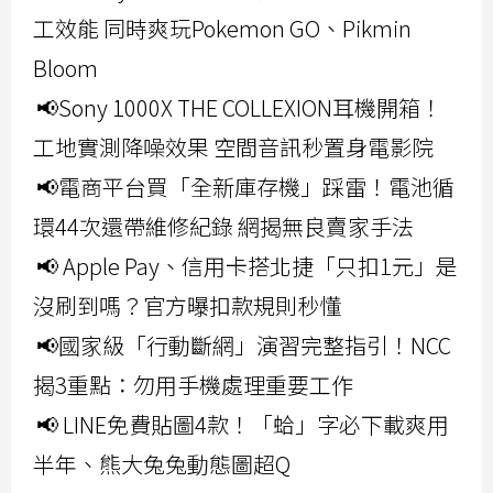
工效能 同時爽玩Pokemon GO、Pikmin
Bloom
📢Sony 1000X THE COLLEXION耳機開箱！
工地實測降噪效果 空間音訊秒置身電影院
📢電商平台買「全新庫存機」踩雷！電池循
環44次還帶維修紀錄 網揭無良賣家手法
📢 Apple Pay、信用卡搭北捷「只扣1元」是
沒刷到嗎？官方曝扣款規則秒懂
📢國家級「行動斷網」演習完整指引！NCC
揭3重點：勿用手機處理重要工作
📢 LINE免費貼圖4款！「蛤」字必下載爽用
半年、熊大兔兔動態圖超Q