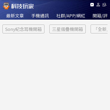
最新文章
手機通訊
社群/APP/網紅
開箱/評
Sony紀念耳機開箱
三星摺疊機開箱
「全新