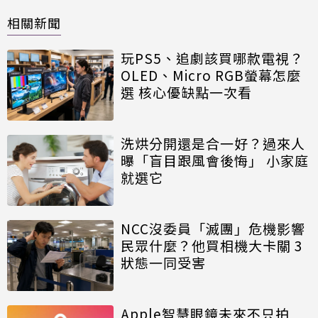
相關新聞
玩PS5、追劇該買哪款電視？
OLED、Micro RGB螢幕怎麼
選 核心優缺點一次看
洗烘分開還是合一好？過來人
曝「盲目跟風會後悔」 小家庭
就選它
NCC沒委員「滅團」危機影響
民眾什麼？他買相機大卡關 3
狀態一同受害
Apple智慧眼鏡未來不只拍