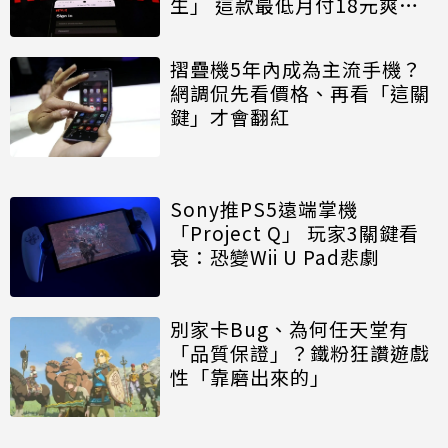
生」 這款最低月付18元爽爽
看
摺疊機5年內成為主流手機？
網調侃先看價格、再看「這關
鍵」才會翻紅
Sony推PS5遠端掌機
「Project Q」 玩家3關鍵看
衰：恐變Wii U Pad悲劇
別家卡Bug、為何任天堂有
「品質保證」？鐵粉狂讚遊戲
性「靠磨出來的」