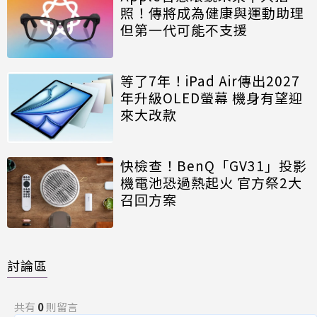
照！傳將成為健康與運動助理
但第一代可能不支援
等了7年！iPad Air傳出2027
年升級OLED螢幕 機身有望迎
來大改款
快檢查！BenQ「GV31」投影
機電池恐過熱起火 官方祭2大
召回方案
討論區
共有
0
則留言