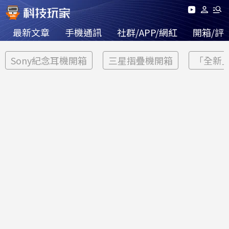
最新文章
手機通訊
社群/APP/網紅
開箱/評
Sony紀念耳機開箱
三星摺疊機開箱
「全新