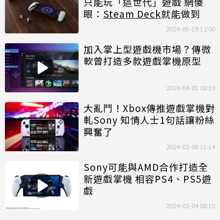
只能玩「這世代」遊戲 網傻
眼：
Steam Deck
就能做到
2024-05-19 12:00
加入掌上型遊戲機市場？傳微
軟曾打造多款遊戲掌機原型
2024-04-01 08:19
大亂鬥！Xbox傳推遊戲掌機對
軋Sony 知情人士1句話讓粉絲
興奮了
2024-02-08 11:14
Sony可能與AMD合作打造全
新遊戲掌機 相容PS4、PS5遊
戲
2024-02-04 08:10