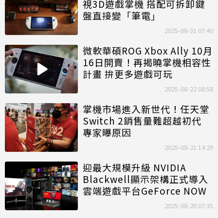
視3D遊戲掌機 搭配可拆卸鍵
盤直接變「筆電」
2025-08-31 07:40
微軟華碩ROG Xbox Ally 10月
16日開賣！再揭曉掌機相容性
計畫 拚更多遊戲可玩
2025-08-22 08:58
掌機市場進入新世代！任天堂
Switch 2銷售量難超越初代
專家曝原因
2025-08-21 14:29
迎最大規模升級 NVIDIA
Blackwell顯示架構正式導入
雲端遊戲平台GeForce NOW
2025-08-20 07:35