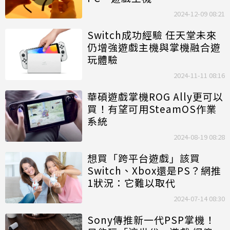
2024-12-09 08:21
Switch成功經驗 任天堂未來
仍增強遊戲主機與掌機融合遊
玩體驗
2024-11-11 08:16
華碩遊戲掌機ROG Ally更可以
買！有望可用SteamOS作業
系統
2024-08-19 08:28
想買「跨平台遊戲」該買
Switch、Xbox還是PS？網推
1狀況：它難以取代
2024-07-14 08:30
Sony傳推新一代PSP掌機！