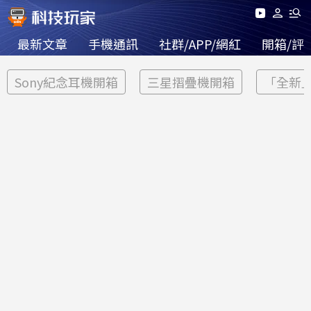
最新文章
手機通訊
社群/APP/網紅
開箱/評
Sony紀念耳機開箱
三星摺疊機開箱
「全新