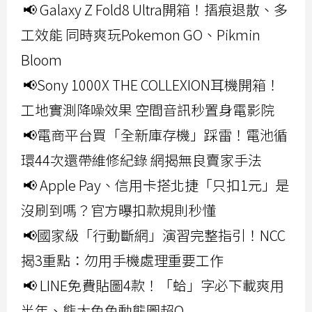
📢 Galaxy Z Fold8 Ultra開箱！摺痕退散、多
工效能 同時爽玩Pokemon GO、Pikmin
Bloom
📢Sony 1000X THE COLLEXION耳機開箱！
工地實測降噪效果 空間音訊秒置身電影院
📢電商平台買「全新庫存機」踩雷！電池循
環44次還帶維修紀錄 網揭無良賣家手法
📢 Apple Pay、信用卡搭北捷「只扣1元」是
沒刷到嗎？官方曝扣款規則秒懂
📢國家級「行動斷網」演習完整指引！NCC
揭3重點：勿用手機處理重要工作
📢 LINE免費貼圖4款！「蛤」字必下載爽用
半年、熊大兔兔動態圖超Q