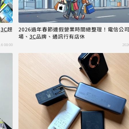
舊
3C
趕
2026過年春節連假營業時間總整理！電信公
場、
3C
品牌、通訊行有店休
16 08:00
202