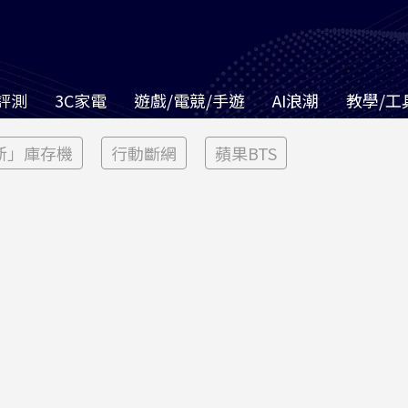
評測
3C家電
遊戲/電競/手遊
AI浪潮
教學/工
新」庫存機
行動斷網
蘋果BTS