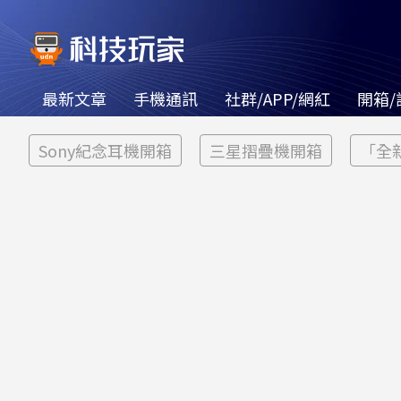
最新文章
手機通訊
社群/APP/網紅
開箱/
Sony紀念耳機開箱
三星摺疊機開箱
「全