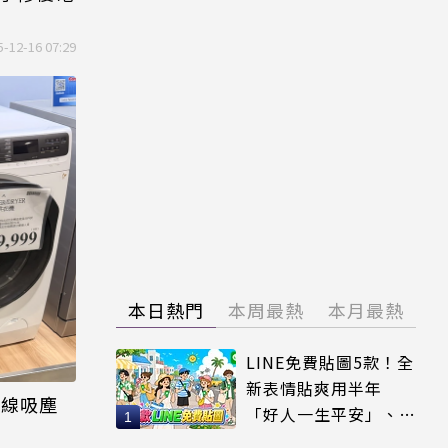
5-12-16 07:29
本日熱門
本周最熱
本月最熱
LINE免費貼圖5款！全
新表情貼爽用半年
無線吸塵
「好人一生平安」、
「好熱」必用