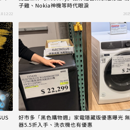
子雞、Nokia神機等時代眼淚
18 12:22
202
US
好市多「黑色購物週」家電隱藏版優惠曝光 
器5.5折入手、洗衣機也有優惠