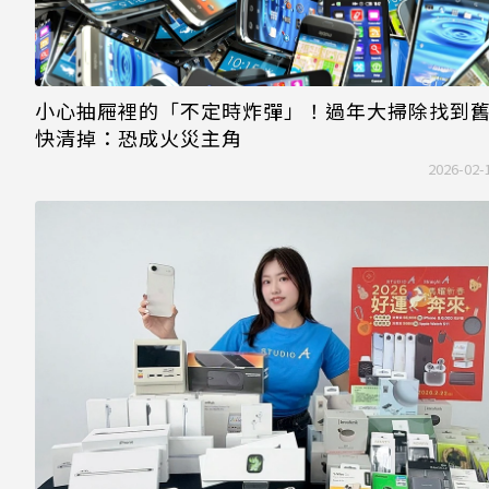
小心抽屜裡的「不定時炸彈」！過年大掃除找到
快清掉：恐成火災主角
2026-02-