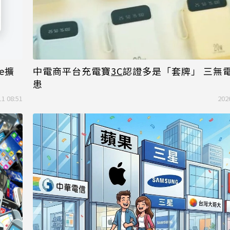
e擴
中電商平台充電寶
3C
認證多是「套牌」 三無
患
11 08:51
202