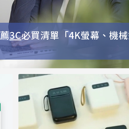
薦
3C
必買清單「4K螢幕、機械