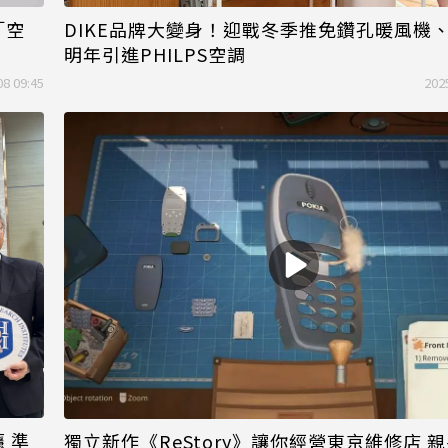
「空
DIKE品牌大變身！迎戰冬季推免鑽孔暖風機
明年引進PHILPS空調
08 09:45
202
 準
獨立新作《ReStory》讓你經營東京維修店 