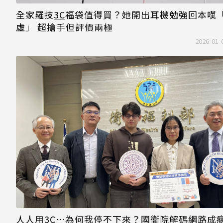
全家羅技
3C
福袋值得買？她開出耳機勉強回本嘆
虛」 超搶手但評價兩極
2026-01-
人人用
3C
…為何我停不下來？國衛院解碼網路成癮