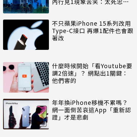
內行見1現象苦笑：太死忠了
吧
不只蘋果iPhone 15系列改用
Type-C接口 再爆1配件也會跟
著改
什麼時候開始「看Youtube要
調2倍速」？ 網點出1關鍵：
他們害的
年年換iPhone移機不累嗎？
網一面倒苦哀這App「重新認
證」才是悲劇