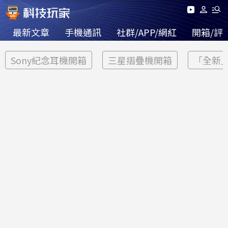
最新文章
手機通訊
社群/APP/網紅
開箱/評
Sony紀念耳機開箱
三星摺疊機開箱
「全新