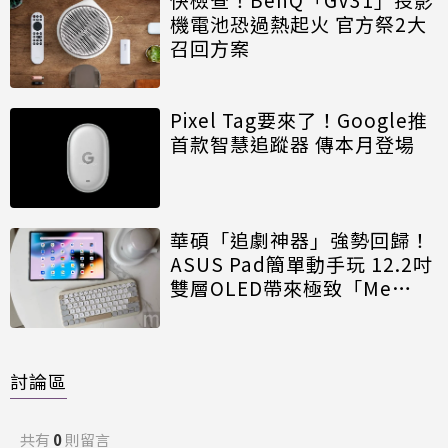
機電池恐過熱起火 官方祭2大
召回方案
Pixel Tag要來了！Google推
首款智慧追蹤器 傳本月登場
華碩「追劇神器」強勢回歸！
ASUS Pad簡單動手玩 12.2吋
雙層OLED帶來極致「Me
Time」
討論區
共有
0
則留言