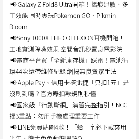
📢 Galaxy Z Fold8 Ultra開箱！摺痕退散、多
工效能 同時爽玩Pokemon GO、Pikmin
Bloom
📢Sony 1000X THE COLLEXION耳機開箱！
工地實測降噪效果 空間音訊秒置身電影院
📢電商平台買「全新庫存機」踩雷！電池循
環44次還帶維修紀錄 網揭無良賣家手法
📢 Apple Pay、信用卡搭北捷「只扣1元」是
沒刷到嗎？官方曝扣款規則秒懂
📢國家級「行動斷網」演習完整指引！NCC
揭3重點：勿用手機處理重要工作
📢 LINE免費貼圖4款！「蛤」字必下載爽用
半年、熊大兔兔動態圖超Q