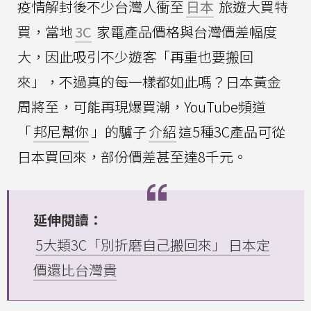
疫情解封後不少台灣人衝至
日本
旅遊大買特
買，當地
3C
家電產品價格與台灣價差幅度
大，因此吸引不少遊客「再重也要搬回
來」，不過真的每一樣都如此嗎？日本黃金
周將至，可能再現爆買潮，YouTube頻道
「
邦尼幫你
」的驢子
介紹
這5種3C產品可從
日本買回來，部份價差甚至達8千元。
延伸閱讀：
5大類3C「別折磨自己搬回來」 日本定
價還比台灣貴