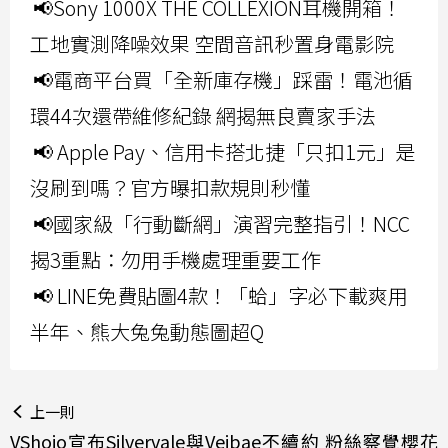
📢Sony 1000X THE COLLEXION耳機開箱！
工地實測降噪效果 空間音訊秒置身電影院
📢電商平台買「全新庫存機」踩雷！電池循
環44次還帶維修紀錄 網揭無良賣家手法
📢 Apple Pay、信用卡搭北捷「只扣1元」是
沒刷到嗎？官方曝扣款規則秒懂
📢國家級「行動斷網」演習完整指引！NCC
揭3重點：勿用手機處理重要工作
📢 LINE免費貼圖4款！「蛤」字必下載爽用
半年、熊大兔兔動態圖超Q
上一則
VShojo宣布Silvervale與Veibae不續約 粉絲察覺櫻花