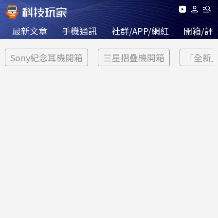
最新文章
手機通訊
社群/APP/網紅
開箱/評
Sony紀念耳機開箱
三星摺疊機開箱
「全新