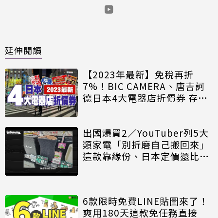
延伸閱讀
【2023年最新】免稅再折
7%！BIC CAMERA、唐吉訶
德日本4大電器店折價券 存手
機買爆3C家電
出國爆買2／YouTuber列5大
類家電「別折磨自己搬回來」
這款靠緣份、日本定價還比台
灣貴
6款限時免費LINE貼圖來了！
爽用180天這款免任務直接