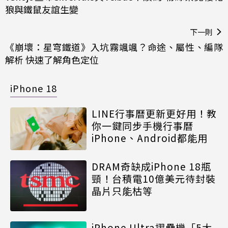
狼與鐵鼠友誼生變
下一則
《崩壞：星穹鐵道》入坑霧颯颯？命途、屬性、編隊
解析 快速了解角色定位
iPhone 18
LINE行事曆更新更好用！教
你一鍵同步手機行事曆
iPhone、Android都能用
DRAM奇缺成iPhone 18瓶
頸！台積電10億美元待封裝
晶片只能枯等
iPhone Ultra摺疊機「5大