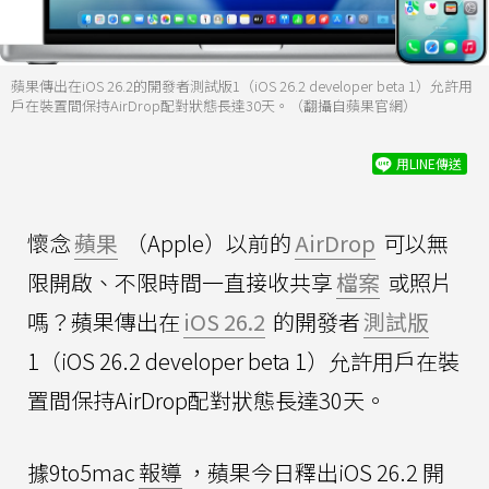
蘋果傳出在iOS 26.2的開發者測試版1（iOS 26.2 developer beta 1）允許用
戶在裝置間保持AirDrop配對狀態長達30天。（翻攝自蘋果官網）
用LINE傳送
懷念
蘋果
（Apple）以前的
AirDrop
可以無
限開啟、不限時間一直接收共享
檔案
或照片
嗎？蘋果傳出在
iOS 26.2
的開發者
測試版
1（iOS 26.2 developer beta 1）允許用戶在裝
置間保持AirDrop配對狀態長達30天。
據9to5mac
報導
，蘋果今日釋出iOS 26.2 開