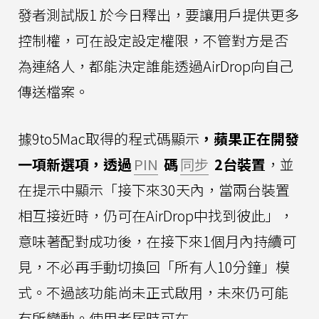
發者測試版1 於今日釋出，要讓用戶提供更多
控制權，可在設定設定權限，不管對方是否
為連絡人，都能決定誰能透過AirDrop向自己
傳送檔案。
據9to5Mac取得的程式碼顯示
，蘋果正在開發
一項新選項，透過
PIN
碼
同步
2台裝置
，並
在提示中顯示「接下來30天內，當兩台裝置
相互接近時，仍可在AirDrop中找到彼此」，
意味著配對成功後，在接下來1個月內持續可
見，不必再手動切換回「所有人10分鐘」模
式。不過該功能尚未正式啟用，未來仍可能
有所變動。使用者屆時可在