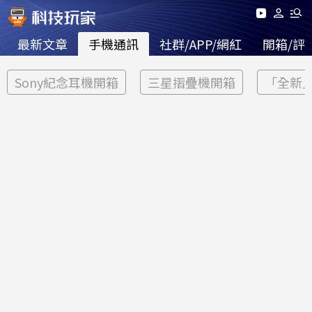
最新文章
手機通訊
社群/APP/網紅
開箱/評
Sony紀念耳機開箱
三星摺疊機開箱
「全新