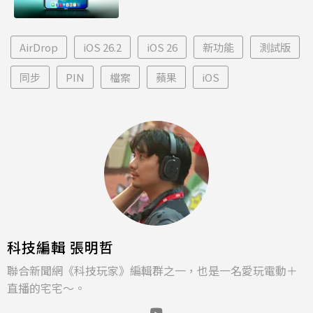
AirDrop
iOS 26.2
iOS 26
新功能
測試版
同步
PIN
檔案
蘋果
iOS
科技編輯 張明哲
聯合新聞網《科技玩家》編輯群之一，也是一名愛玩電動＋
直播的宅宅～。