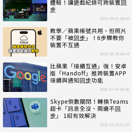
體驗！讓遊戲紀錄可跨裝置
同
步
2025-09-01 08:30
教學／蘋果帳號共用、但照片
不要「被
同步
」！6步驟教你
裝置不互通
2025-08-26 08:44
比蘋果「接續互通」強！安卓
版「Handoff」推跨裝置APP
接續與通知
同步
功能
2025-07-04 08:46
Skype倒數關閉！轉換Teams
超卡「訊息全沒、兩邊不
同
步
」 1招有效解決
2025-04-30 11:23