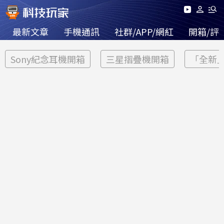
最新文章
手機通訊
社群/APP/網紅
開箱/評
Sony紀念耳機開箱
三星摺疊機開箱
「全新