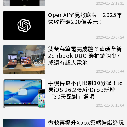
2026-01-27 12:31
OpenAI罕見掀底牌：2025年
營收衝破200億美元！
2026-01-20 07:24
雙螢幕筆電完成體？華碩全新
Zenbook DUO 邊框縫隙少7
成還有超大電池
2026-01-08 09:44
手機傳檔不再限制10分鐘！蘋
果iOS 26.2曝AirDrop新增
「30天配對」選項
2025-11-05 11:04
微軟再提升Xbox雲端遊戲遊玩