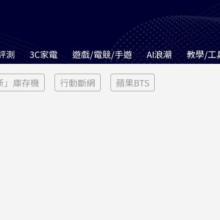
評測
3C家電
遊戲/電競/手遊
AI浪潮
教學/工
新」庫存機
行動斷網
蘋果BTS