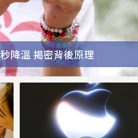
招秒降溫 揭密背後原理