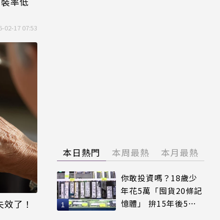
安裝率低
6-02-17 07:53
本日熱門
本周最熱
本月最熱
你敢投資嗎？18歲少
年花5萬「囤貨20條記
息失效了！
憶體」 拚15年後5倍
賣出