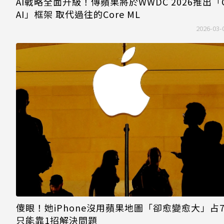
AI戰略全面升級！傳蘋果將於WWDC 2026推出「C
AI」框架 取代過往的Core ML
2026-03-
傻眼！她iPhone沒用蘋果地圖「卻愈變愈大」占7
只能靠1招解決問題