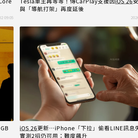
ore
Tesla車主再等等！傳CarPlay支援因
iOS 26
與「導航打架」再度延後
02 09:05
202
GB
iOS 26
更新…iPhone「下拉」偷看LINE訊
實測2招仍可用：難度飆升