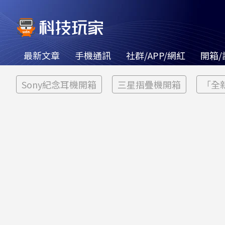
最新文章
手機通訊
社群/APP/網紅
開箱/
Sony紀念耳機開箱
三星摺疊機開箱
「全