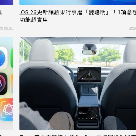
與
iOS 26
更新讓蘋果行事曆「變聰明」！1項意
功能超實用
30 08:36
202