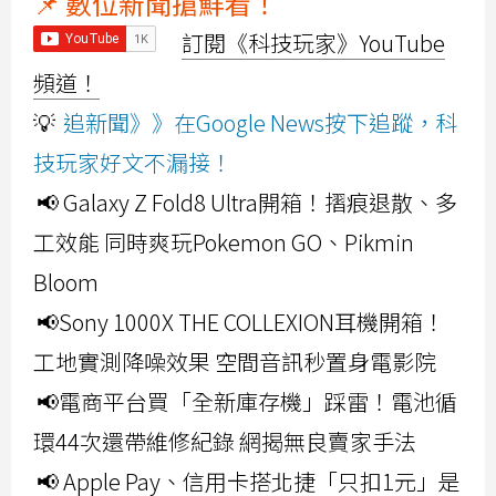
📌 數位新聞搶鮮看！
訂閱《科技玩家》YouTube
頻道！
💡
追新聞》》在Google News按下追蹤，科
技玩家好文不漏接！
📢 Galaxy Z Fold8 Ultra開箱！摺痕退散、多
工效能 同時爽玩Pokemon GO、Pikmin
Bloom
📢Sony 1000X THE COLLEXION耳機開箱！
工地實測降噪效果 空間音訊秒置身電影院
📢電商平台買「全新庫存機」踩雷！電池循
環44次還帶維修紀錄 網揭無良賣家手法
📢 Apple Pay、信用卡搭北捷「只扣1元」是