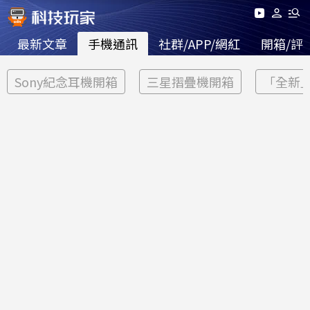
最新文章
手機通訊
社群/APP/網紅
開箱/評
Sony紀念耳機開箱
三星摺疊機開箱
「全新