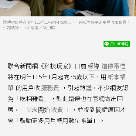
遠傳電信將在明年115年1月起向75歲以下、用紙本帳單的用戶收服務費，
引起熱議。（示意圖／AI生成）
用LINE傳送
聯合新聞網《科技玩家》日前
報導
遠傳電信
將在明年115年1月起向75歲以下、用
紙本帳
單
的用戶收
服務費
，引起熱議，不少網友認
為「吃相難看」，對此遠傳也在官網做出回
應，「尚未開始
收費
」，並提到關鍵原因才
會「鼓勵更多用戶轉用數位帳單」。