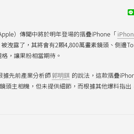
Apple）傳聞中將於明年登場的摺疊iPhone「
iPhon
被洩露了，其將會有2顆4,800萬畫素鏡頭、側邊Tou
幕等規格，讓果粉相當期待。
根據先前產業分析師
郭明錤
的說法，這款摺疊iPho
計搭載雙鏡頭主相機，但未提供細節，而根據其他爆料指出