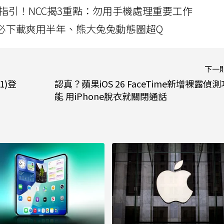
指引！NCC揭3重點：勿用手機處理重要工作
」字必下載爽用半年、熊大兔兔動態圖超Q
下一
1)登
認真？蘋果iOS 26 FaceTime新增裸露偵測
能 用iPhone脫衣就關閉通話