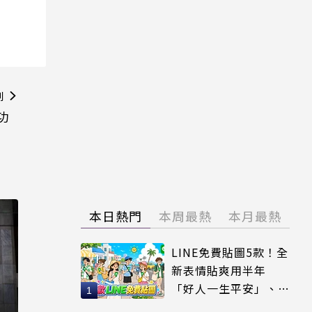
則
功
本日熱門
本周最熱
本月最熱
LINE免費貼圖5款！全
新表情貼爽用半年
「好人一生平安」、
「好熱」必用