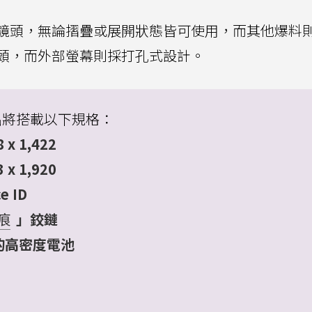
鏡頭，無論摺疊或展開狀態皆可使用，而其他爆料
頭，而外部螢幕則採打孔式設計。
傳出將搭載以下規格：
x 1,422
x 1,920
e ID
痕
」鉸鏈
的高密度電池