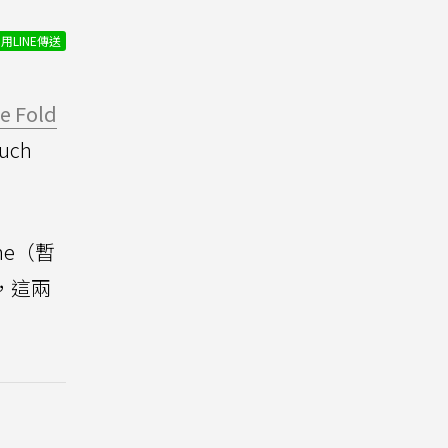
用LINE傳送
e Fold
ch
ne（暫
，這兩