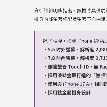
分析師郭明錤指出，該機將具備前
機身內部螢幕將配備螢幕下自拍鏡
除了相機，摺疊 iPhone 還
．5.5 吋外螢幕，解析度 2,088 
．7.8 吋內螢幕，解析度 2,713 
．側邊整合 Touch ID，無 Fac
．採用液態金屬打造的「無
摺
．使用與
iPhone 17 Air
相同
．採用鈦金屬機身設計