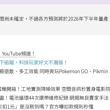
時間尚未確定，不過各方預測將於2026年下半年量產
ouTube頻道！
ws按下追蹤，科技玩家好文不漏接！
a開箱！摺痕退散、多工效能 同時爽玩Pokemon GO、Pikmin
LLEXION耳機開箱！工地實測降噪效果 空間音訊秒置身電影
雷！電池循環44次還帶維修紀錄 網揭無良賣家手法
北捷「只扣1元」是沒刷到嗎？官方曝扣款規則秒懂