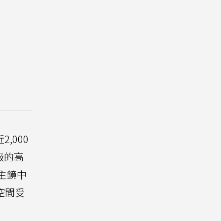
,000
級的高
一主鏡中
空間受