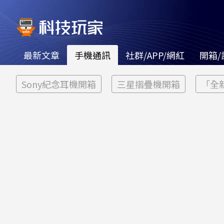
最新文章
手機通訊
社群/APP/網紅
開箱/
Sony紀念耳機開箱
三星摺疊機開箱
「全