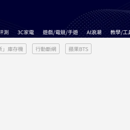
評測
3C家電
遊戲/電競/手遊
AI浪潮
教學/工
新」庫存機
行動斷網
蘋果BTS