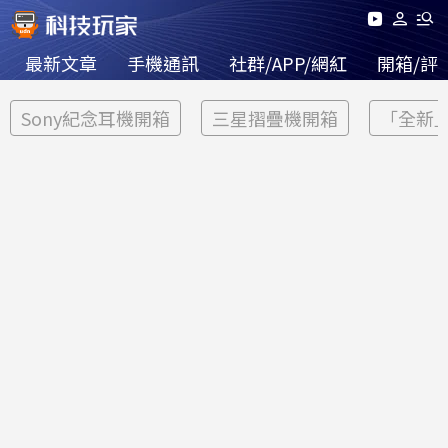
最新文章
手機通訊
社群/APP/網紅
開箱/評
Sony紀念耳機開箱
三星摺疊機開箱
「全新