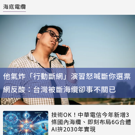
海底電纜
他氣炸「行動斷網」演習怒喊斷你選票
網反酸：台灣被斷海纜卻事不關已
技術OK！中華電信今年新增3
條國內海纜、即刻布局6G合體
AI拚2030年實現