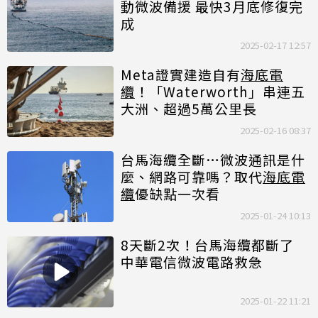
動微波備援 最快3月底修復完
成
2025-02-17 12:57
Meta證實建造自有
海底電
纜
！「Waterworth」串連五
大洲、超過5萬公里長
2025-02-16 08:37
台馬海纜全斷…微波通訊是什
麼、網路可靠嗎？取代
海底電
纜
優缺點一次看
2025-01-24 10:13
8天斷2次！台馬海纜都斷了
中華電信微波電路救急
2025-01-22 11:21