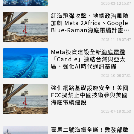
2026-03-12 15:37
紅海飛彈攻擊、地緣政治風險
加劇 Meta 2Africa、Google
Blue-Raman
海底電纜
計畫傳
延遲
2025-11-19 07:47
Meta投資建設全新
海底電纜
「Candle」連結台灣與亞太
區、強化AI時代通訊基礎
2025-10-08 07:31
強化網路基礎設施安全！美國
FCC擬禁止中國技術參與美國
海底電纜
建設
2025-07-19 01:53
臺馬二號海纜全斷！數發部啟