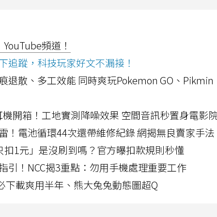
ouTube頻道！
ws按下追蹤，科技玩家好文不漏接！
a開箱！摺痕退散、多工效能 同時爽玩Pokemon GO、Pikmin
LLEXION耳機開箱！工地實測降噪效果 空間音訊秒置身電影
雷！電池循環44次還帶維修紀錄 網揭無良賣家手法
北捷「只扣1元」是沒刷到嗎？官方曝扣款規則秒懂
指引！NCC揭3重點：勿用手機處理重要工作
」字必下載爽用半年、熊大兔兔動態圖超Q