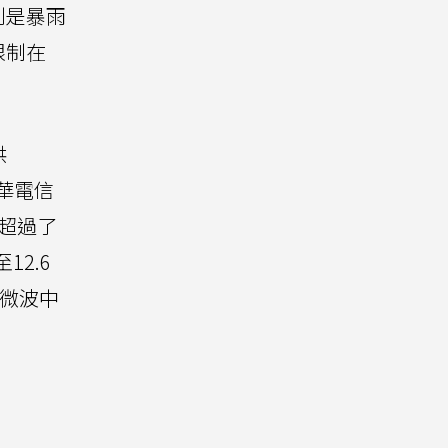
別是暴雨
限制在
供
華電信
寬超過了
12.6
的微波中