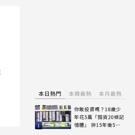
院
本日熱門
本周最熱
本月最熱
你敢投資嗎？18歲少
年花5萬「囤貨20條記
憶體」 拚15年後5倍
賣出