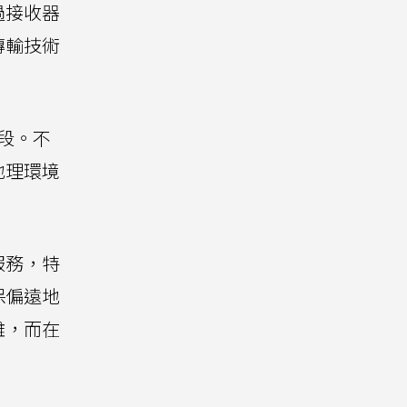
過接收器
傳輸技術
段。不
地理環境
服務，特
保偏遠地
難，而在