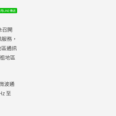
用LINE傳送
急召開
訊服務，
地區通訊
馬祖地區
微波通
z 至