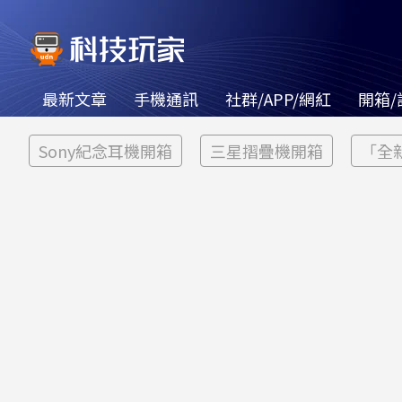
最新文章
手機通訊
社群/APP/網紅
開箱/
Sony紀念耳機開箱
三星摺疊機開箱
「全