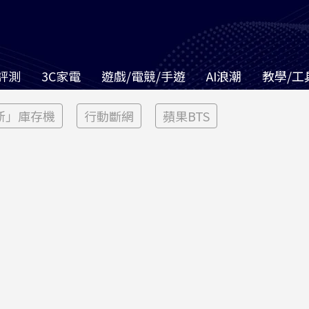
評測
3C家電
遊戲/電競/手遊
AI浪潮
教學/工
新」庫存機
行動斷網
蘋果BTS