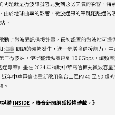
的問題就是微波訊號容易受到惡劣天氣的影響，特
，由於地球曲率的影響，微波通訊的單跳距離通常
繼站。
2 年啟動了微波通訊備援計畫，最初設置的微波站可提
和
海纜
問題的頻繁發生，進一步增強備援能力，中
二和第三微波站，使得整體頻寬達到 10.6Gbps，讓頻
過專案計畫在 2024 年補助中華電信擴充微波容量至
，近年中華電信也重新啟用全台山區的 40 至 50 處
項。
作媒體
INSIDE
，聯合新聞網獲授權轉載。》