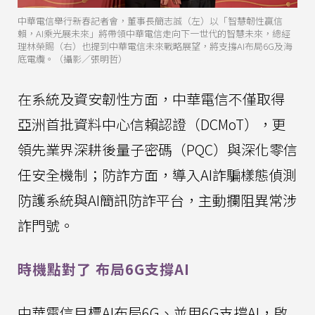
中華電信舉行新春記者會，董事長簡志誠（左）以「智慧韌性贏信
賴，AI乘光展未來」將帶領中華電信走向下一世代的智慧未來，總經
理林榮賜（右）也提到中華電信未來戰略展望，將支撐AI布局6G及海
底電纜。（攝影／張明哲）
在系統及資安韌性方面，中華電信不僅取得
亞洲首批資料中心信賴認證（DCMoT），更
領先業界深耕後量子密碼（PQC）與深化零信
任安全機制；防詐方面，導入AI詐騙樣態偵測
防護系統與AI簡訊防詐平台，主動攔阻異常涉
詐門號。
時機點對了 布局6G支撐AI
中華電信目標AI布局6G、並用6G支撐AI，啟