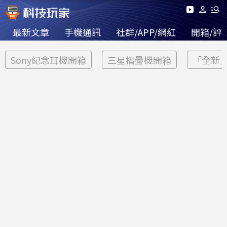
最新文章
手機通訊
社群/APP/網紅
開箱/評
Sony紀念耳機開箱
三星摺疊機開箱
「全新