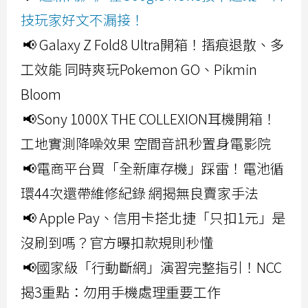
技玩家好文不漏接！
📢 Galaxy Z Fold8 Ultra開箱！摺痕退散、多
工效能 同時爽玩Pokemon GO、Pikmin
Bloom
📢Sony 1000X THE COLLEXION耳機開箱！
工地實測降噪效果 空間音訊秒置身電影院
📢電商平台買「全新庫存機」踩雷！電池循
環44次還帶維修紀錄 網揭無良賣家手法
📢 Apple Pay、信用卡搭北捷「只扣1元」是
沒刷到嗎？官方曝扣款規則秒懂
📢國家級「行動斷網」演習完整指引！NCC
揭3重點：勿用手機處理重要工作