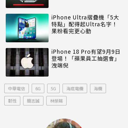
iPhone Ultra摺疊機「5大
特點」配得起Ultra名字！
果粉看完更心動
iPhone 18 Pro有望9月9日
登場！「蘋果員工抽選會」
洩端倪
中華電信
6G
5G
海底電纜
海纜
韌性
簡志誠
林榮賜