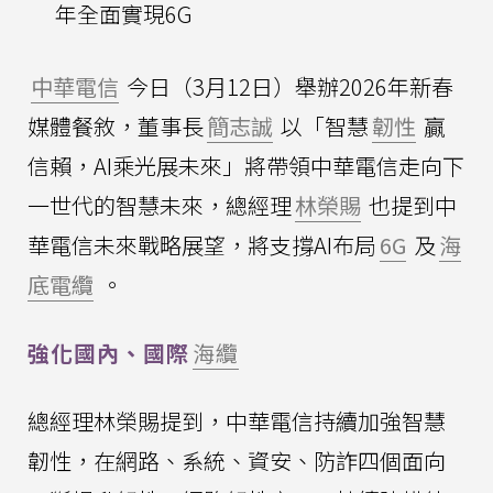
年全面實現6G
中華電信
今日（3月12日）舉辦2026年新春
媒體餐敘，董事長
簡志誠
以「智慧
韌性
贏
信賴，AI乘光展未來」將帶領中華電信走向下
一世代的智慧未來，總經理
林榮賜
也提到中
華電信未來戰略展望，將支撐AI布局
6G
及
海
底電纜
。
強化國內、國際
海纜
總經理林榮賜提到，中華電信持續加強智慧
韌性，在網路、系統、資安、防詐四個面向