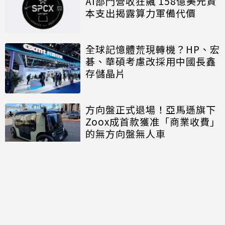
AI部門營收狂飆 158億美元資
本支出揭露算力軍備代價
全球記憶體荒現轉機？HP、宏
碁、華碩考慮改採用中國長鑫
存儲晶片
方向盤正式退場！亞馬遜旗下
Zoox成首款獲准「商業收費」
的無方向盤無人車
討論區
共有
0
則留言