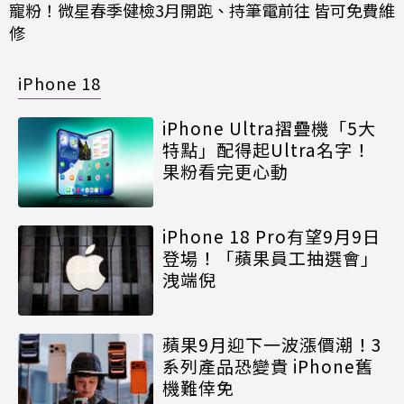
寵粉！微星春季健檢3月開跑、持筆電前往 皆可免費維
修
iPhone 18
iPhone Ultra摺疊機「5大
特點」配得起Ultra名字！
果粉看完更心動
iPhone 18 Pro有望9月9日
登場！「蘋果員工抽選會」
洩端倪
蘋果9月迎下一波漲價潮！3
系列產品恐變貴 iPhone舊
機難倖免