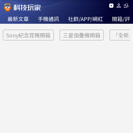
最新文章
手機通訊
社群/APP/網紅
開箱/評
Sony紀念耳機開箱
三星摺疊機開箱
「全新