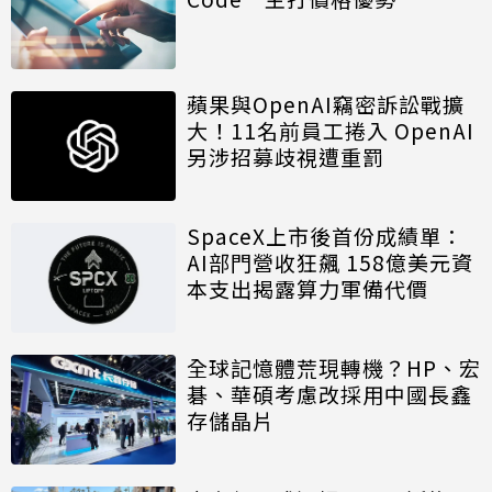
蘋果與OpenAI竊密訴訟戰擴
大！11名前員工捲入 OpenAI
另涉招募歧視遭重罰
SpaceX上市後首份成績單：
AI部門營收狂飆 158億美元資
本支出揭露算力軍備代價
全球記憶體荒現轉機？HP、宏
碁、華碩考慮改採用中國長鑫
存儲晶片