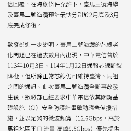
信回覆，在海象條件允許下，臺馬三號海纜
及臺馬二號海纜預計最快分別於2月底及3月
底完成修復。
數發部進一步說明，臺馬二號海纜的芯線老
化問題已在過去數月內出現，中華電信曾於
113年10月3日、114年1月22日通報芯線斷裂
障礙，但所餘正常芯線仍可維持臺灣、馬祖
之間的通訊。此次臺馬二號海纜全斷事故發
生後，數發部已經要求中華電信依其關鍵基
礎設施（CI）安全防護計畫啟動應急備援措
施，並以足夠的微波頻寬（12.6Gbps，高於
馬祖地區平日
流量
高峰9.5Gbps）優先提供