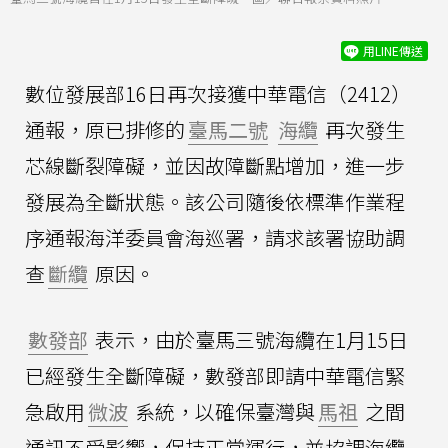
用LINE傳送
數位發展部16日再次接獲中華電信（2412）
通報，原已排修的
臺馬二號
海纜
再次發生
芯線斷裂障礙，並因故障斷點增加，進一步
發展為全斷狀態。該公司隨後依標準作業程
序通報海洋委員會海巡署，請求該署協助調
查
斷纜
原因。
數發部
表示，由於臺馬三號海纜在1月15日
已經發生全斷障礙，數發部即請中華電信緊
急啟用
微波
系統，以確保臺灣與
馬祖
之間
通訊不受影響，保持正常運行，並協調海纜