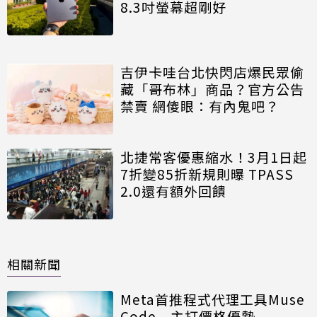
8.3吋螢幕超剛好
吉伊卡哇台北快閃店爆民眾偷
藏「哥布林」商品？官方公告
禁賣 網傻眼：有內鬼吧？
北捷常客優惠縮水！3月1日起
7折變85折新規則曝 TPASS
2.0還有額外回饋
相關新聞
Meta首推程式代理工具Muse
Code 主打價格優勢