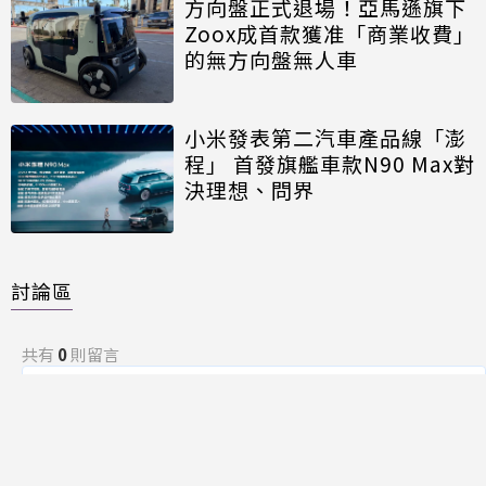
方向盤正式退場！亞馬遜旗下
Zoox成首款獲准「商業收費」
的無方向盤無人車
小米發表第二汽車產品線「澎
程」 首發旗艦車款N90 Max對
決理想、問界
討論區
共有
0
則留言