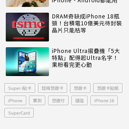
DRAM奇缺成iPhone 18瓶
頸！台積電10億美元待封裝
晶片只能枯等
iPhone Ultra摺疊機「5大
特點」配得起Ultra名字！
果粉看完更心動
Super i貼卡
超級悠遊卡
悠遊卡
悠遊卡貼紙
iPhone
實測
悠遊付
儲值
iPhone 16
SuperCard