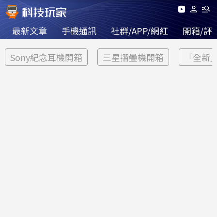
最新文章
手機通訊
社群/APP/網紅
開箱/評
Sony紀念耳機開箱
三星摺疊機開箱
「全新