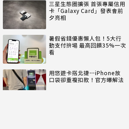
三星生態圈擴張 首張專屬信用
卡「Galaxy Card」發表會前
夕亮相
暑假省錢優惠懶人包！5大行
動支付拚場 最高回饋35%一次
看
用悠遊卡搭北捷…iPhone放
口袋卻重複扣款！官方曝解法
討論區