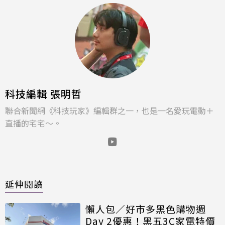
科技編輯 張明哲
聯合新聞網《科技玩家》編輯群之一，也是一名愛玩電動＋
直播的宅宅～。
延伸閱讀
懶人包／好市多黑色購物週
Day 2優惠！黑五3C家電特價