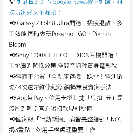
💡
追新聞》》在Google News按下追蹤，科
技玩家好文不漏接！
📢 Galaxy Z Fold8 Ultra開箱！摺痕退散、多
工效能 同時爽玩Pokemon GO、Pikmin
Bloom
📢Sony 1000X THE COLLEXION耳機開箱！
工地實測降噪效果 空間音訊秒置身電影院
📢電商平台買「全新庫存機」踩雷！電池循
環44次還帶維修紀錄 網揭無良賣家手法
📢 Apple Pay、信用卡搭北捷「只扣1元」是
沒刷到嗎？官方曝扣款規則秒懂
📢國家級「行動斷網」演習完整指引！NCC
揭3重點：勿用手機處理重要工作