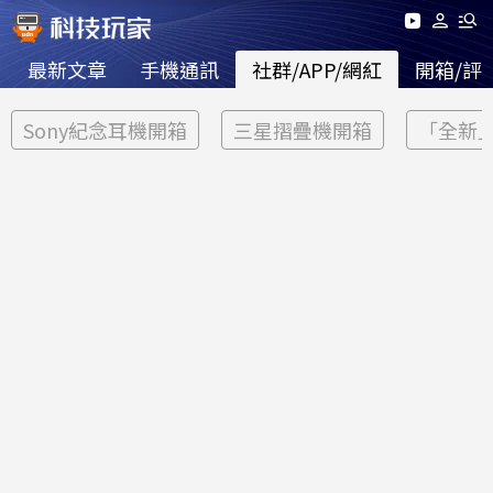
最新文章
手機通訊
社群/APP/網紅
開箱/評
Sony紀念耳機開箱
三星摺疊機開箱
「全新