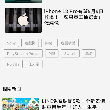
iPhone 18 Pro有望9月9日
登場！「蘋果員工抽選會」
洩端倪
Sony
遊戲機
掌機
遊戲掌機
PlayStation Portal
PS5
Switch
串流
PS Vita
任天堂
相關新聞
LINE免費貼圖5款！全新表情
貼爽用半年 「好人一生平