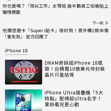
你也是嗎？「用AI工作」太彆扭 過半數員工怕被貼上
懶惰標籤
下一則
他讚悠遊卡「Super i貼卡」很好用！意外曝2致命傷
「會失效」 官方回應了
iPhone 18
DRAM奇缺成iPhone 18瓶
頸！台積電10億美元待封裝
晶片只能枯等
iPhone Ultra摺疊機「5大
特點」配得起Ultra名字！
果粉看完更心動