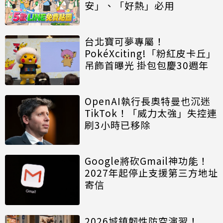
安」、「好熱」必用
台北寶可夢專屬！
PokéXciting!「粉紅皮卡丘」
吊飾首曝光 掛包包慶30週年
OpenAI執行長奧特曼也沉迷
TikTok！「威力太強」失控連
刷3小時已移除
Google將砍Gmail神功能！
2027年起停止支援第三方地址
寄信
2026城鎮韌性防空演習！