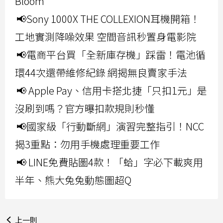
Bloom
📢Sony 1000X THE COLLEXION耳機開箱！
工地實測降噪效果 空間音訊秒置身電影院
📢電商平台買「全新庫存機」踩雷！電池循
環44次還帶維修紀錄 網揭無良賣家手法
📢 Apple Pay、信用卡搭北捷「只扣1元」是
沒刷到嗎？官方曝扣款規則秒懂
📢國家級「行動斷網」演習完整指引！NCC
揭3重點：勿用手機處理重要工作
📢 LINE免費貼圖4款！「蛤」字必下載爽用
半年、熊大兔兔動態圖超Q
上一則