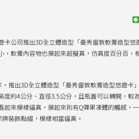
遊卡公司推出3D全立體造型「曼秀雷敦軟膏造型悠
小，軟膏內容物也摸起來超擬真，仿真度百分百，
年，推出3D全立體造型「曼秀雷敦軟膏造型悠遊卡
度約4公分、直徑3.5公分，且瓶蓋可以轉開，較
看起來模樣逼真，摸起來則有Q彈果凍體的觸感，
吊牌裝飾點綴，模樣相當逼真。