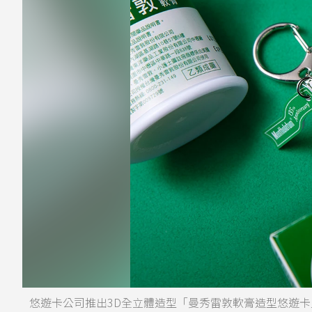
悠遊卡公司推出3D全立體造型「曼秀雷敦軟膏造型悠遊