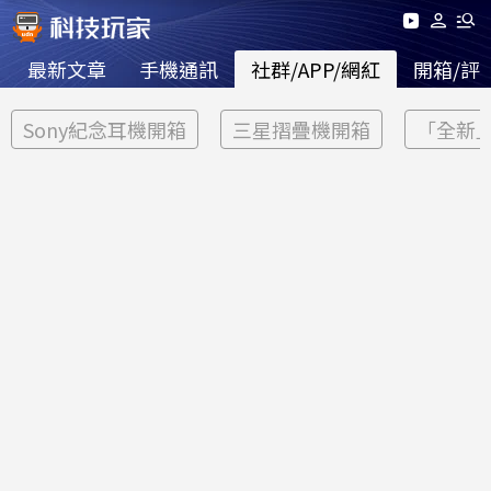
最新文章
手機通訊
社群/APP/網紅
開箱/評
Sony紀念耳機開箱
三星摺疊機開箱
「全新