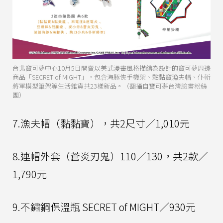
台北寶可夢中心10月5日開賣以美式漫畫風格描繪為設計的寶可夢周邊
商品「SECRET of MIGHT」，包含海豚俠手機架、黏黏寶漁夫帽、仆斬
將軍模型筆架等生活雜貨共23樣新品。（翻攝自寶可夢台灣臉書粉絲
團）
7.漁夫帽（黏黏寶），共2尺寸／1,010元
8.連帽外套（蒼炎刃鬼）110／130，共2款／
1,790元
9.不鏽鋼保溫瓶 SECRET of MIGHT／930元