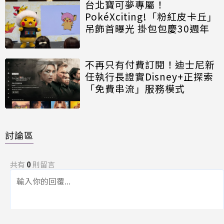
台北寶可夢專屬！
PokéXciting!「粉紅皮卡丘」
吊飾首曝光 掛包包慶30週年
不再只有付費訂閱！迪士尼新
任執行長證實Disney+正探索
「免費串流」服務模式
討論區
共有
0
則留言