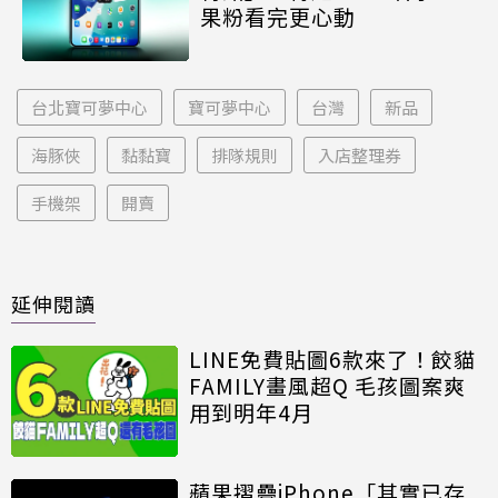
果粉看完更心動
台北寶可夢中心
寶可夢中心
台灣
新品
海豚俠
黏黏寶
排隊規則
入店整理券
手機架
開賣
延伸閱讀
LINE免費貼圖6款來了！餃貓
FAMILY畫風超Q 毛孩圖案爽
用到明年4月
蘋果摺疊iPhone「其實已存