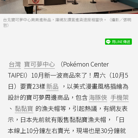
台北寶可夢中心周周進新品，讓網友讚賞進貨速度相當快。（攝影／張明
哲）
用LINE傳送
台灣
寶可夢中心
（Pokémon Center
TAIPEI）10月新一波商品來了！周六（10月5
日）要賣23樣
新品
，以美式漫畫風格描繪為
設計的寶可夢周邊商品，包含
海豚俠
手機架
、
黏黏寶
的漁夫帽等，引起熱議，有網友表
示，日本先前就有販售黏黏寶漁夫帽，「日
本線上10分鐘左右賣光，現場也是30分鐘就