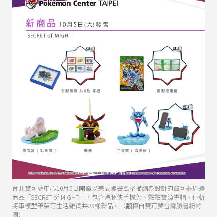
台北寶可夢中心10月5日開賣以美式漫畫風格描繪為設計的寶可夢周邊
商品「SECRET of MIGHT」，包含海豚俠手機架、黏黏寶漁夫帽、仆斬
將軍模型筆架等生活雜貨共23樣新品。（翻攝自寶可夢台灣臉書粉絲
團）