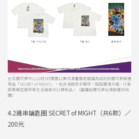
台北寶可夢中心10月5日開賣以美式漫畫風格描繪為設計的寶可夢周邊
商品「SECRET of MIGHT」，包含海豚俠手機架、黏黏寶漁夫帽、仆斬
將軍模型筆架等生活雜貨共23樣新品。（翻攝自寶可夢台灣臉書粉絲
團）
4.2連串鑰匙圈 SECRET of MIGHT（共6款）／
200元