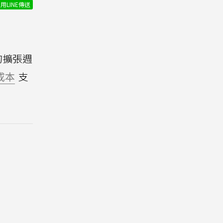
用LINE傳送
的擴張週
成本
支