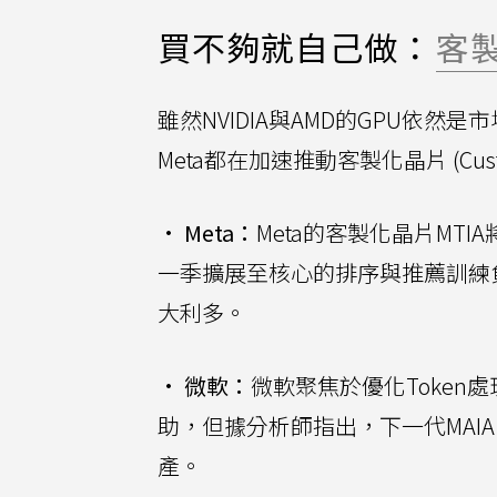
買不夠就自己做：
客
雖然NVIDIA與AMD的GPU依
Meta都在加速推動客製化晶片 (Custom
•
Meta：
Meta的客製化晶片MT
一季擴展至核心的排序與推薦訓練負載
大利多。
•
微軟：
微軟聚焦於優化Token處理
助，但據分析師指出，下一代MAIA 
產。