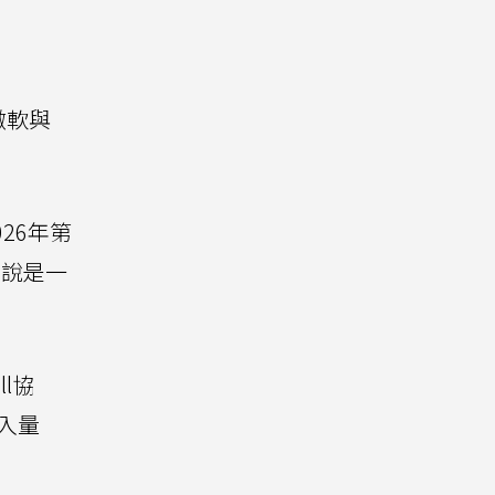
微軟與
26年第
來說是一
l協
進入量