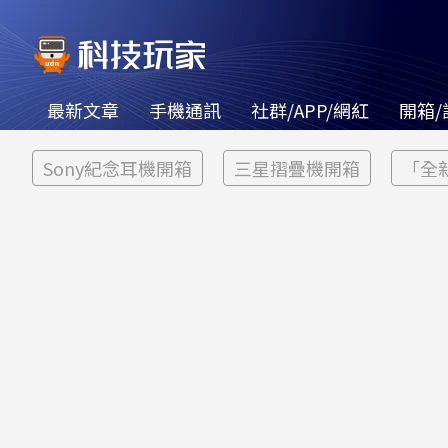
最新文章
手機通訊
社群/APP/網紅
開箱/
Sony紀念耳機開箱
三星摺疊機開箱
「全