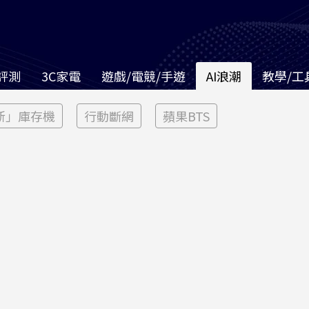
評測
3C家電
遊戲/電競/手遊
AI浪潮
教學/工
新」庫存機
行動斷網
蘋果BTS