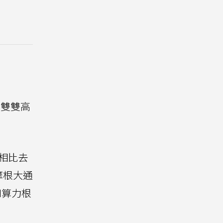
，雙雙高
，相比去
摩根大通
I算力根