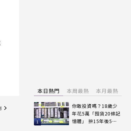
院
本日熱門
本周最熱
本月最熱
你敢投資嗎？18歲少
則
年花5萬「囤貨20條記
憶體」 拚15年後5倍
賣出