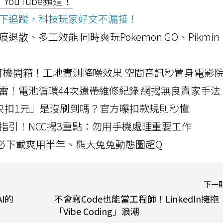
ouTube頻道！
ws按下追蹤，科技玩家好文不漏接！
a開箱！摺痕退散、多工效能 同時爽玩Pokemon GO、Pikmin
LLEXION耳機開箱！工地實測降噪效果 空間音訊秒置身電影
雷！電池循環44次還帶維修紀錄 網揭無良賣家手法
北捷「只扣1元」是沒刷到嗎？官方曝扣款規則秒懂
指引！NCC揭3重點：勿用手機處理重要工作
」字必下載爽用半年、熊大兔兔動態圖超Q
下一
I的
不會寫Code也能當工程師！LinkedIn擁抱
「Vibe Coding」浪潮