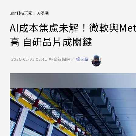
udn科技玩家
AI浪潮
AI成本焦慮未解！微軟與Me
高 自研晶片成關鍵
2026-02-01 07:41
聯合新聞網／
楊又肇