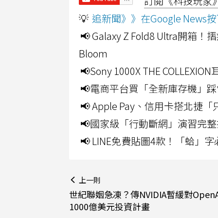
訂閱《科技玩家》Y
💡
追新聞》》在Google Ne
📢 Galaxy Z Fold8 Ultr
Bloom
📢Sony 1000X THE CO
📢電商平台買「全新庫存機」踩
📢 Apple Pay、信用卡搭
📢國家級「行動斷網」演習完整
📢 LINE免費貼圖4款！「蛤
上一則
世紀聯姻急凍？傳NVIDIA暫緩對OpenA
1000億美元投資計畫