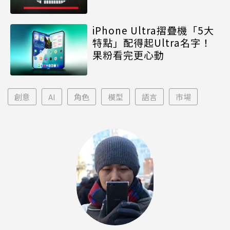
iPhone Ultra摺疊機「5大
特點」配得起Ultra名字！
果粉看完更心動
創意
AI
角色
模型
語言
市場