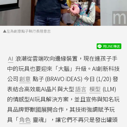
▲左為創意點子執行長陸意志
用LINE傳送
AI
浪潮從雲端吹向邊緣裝置，現在連孩子手
中的玩具也要迎來「大腦」升級。AI創新科技
公司
創意
點子 (BRAVO iDEAS) 今日 (1/20) 發
表結合高效能AI晶片與大型
語言
模型
(LLM)
的情感型AI玩具解決方案，並且宣佈與知名玩
具品牌野獸國展開合作，其技術強調賦予玩
具「
角色
靈魂」，讓它們不再只是發出罐頭