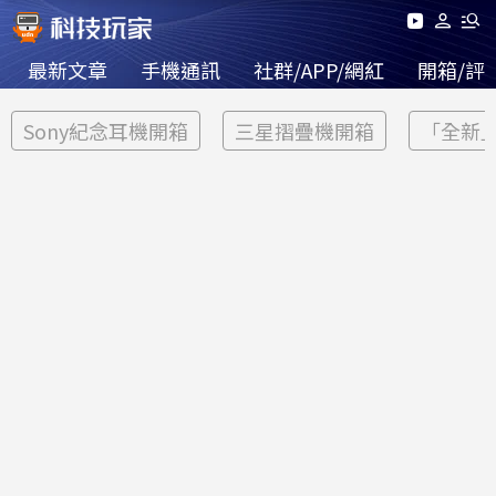
最新文章
手機通訊
社群/APP/網紅
開箱/評
Sony紀念耳機開箱
三星摺疊機開箱
「全新