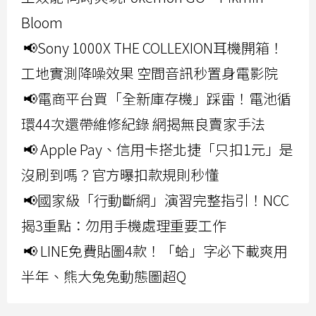
Bloom
📢Sony 1000X THE COLLEXION耳機開箱！
工地實測降噪效果 空間音訊秒置身電影院
📢電商平台買「全新庫存機」踩雷！電池循
環44次還帶維修紀錄 網揭無良賣家手法
📢 Apple Pay、信用卡搭北捷「只扣1元」是
沒刷到嗎？官方曝扣款規則秒懂
📢國家級「行動斷網」演習完整指引！NCC
揭3重點：勿用手機處理重要工作
📢 LINE免費貼圖4款！「蛤」字必下載爽用
半年、熊大兔兔動態圖超Q