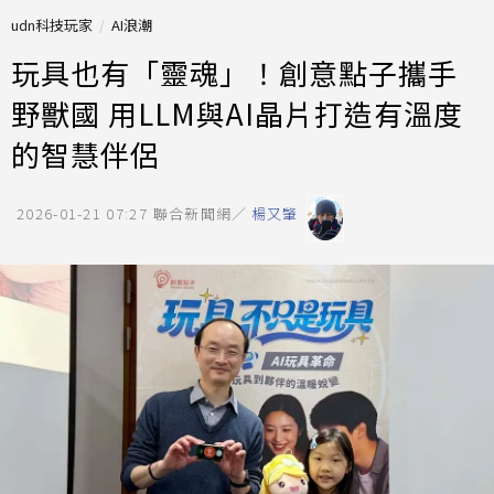
udn科技玩家
AI浪潮
玩具也有「靈魂」！創意點子攜手
野獸國 用LLM與AI晶片打造有溫度
的智慧伴侶
2026-01-21 07:27
聯合新聞網／
楊又肇