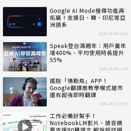
Google AI Mode搜尋功能再
拓展！支援日、韓、印尼等亞
洲語系
2025-09-09 23:01
Speak登台滿週年：用戶量年
增400%、平均使用時長提升
55%
2025-09-06 11:05
擺脫「情勒鳥」APP！
Google翻譯推教學模式搶市
還有超強即時翻譯
2025-08-27 15:05
工作必備好幫手！
NotebookLM影片、語音摘
要支援80種
語言
解說超詳細