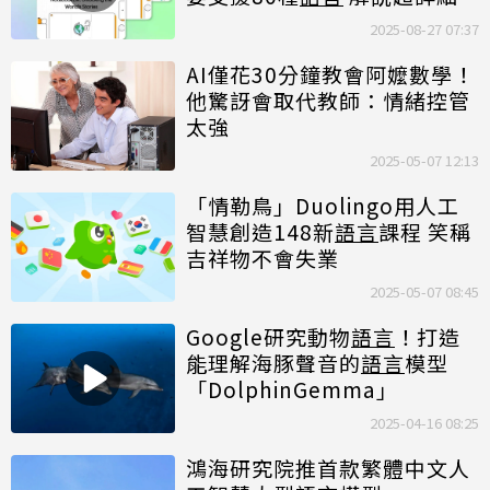
2025-08-27 07:37
AI僅花30分鐘教會阿嬤數學！
他驚訝會取代教師：情緒控管
太強
2025-05-07 12:13
「情勒鳥」Duolingo用人工
智慧創造148新
語言
課程 笑稱
吉祥物不會失業
2025-05-07 08:45
Google研究動物
語言
！打造
能理解海豚聲音的
語言
模型
「DolphinGemma」
2025-04-16 08:25
鴻海研究院推首款繁體中文人