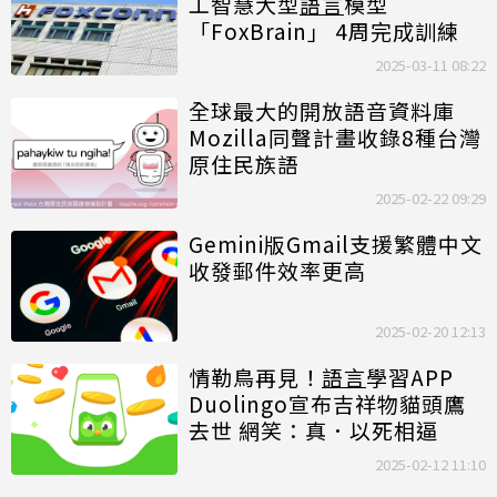
工智慧大型
語言
模型
「FoxBrain」 4周完成訓練
2025-03-11 08:22
全球最大的開放語音資料庫
Mozilla同聲計畫收錄8種台灣
原住民族語
2025-02-22 09:29
Gemini版Gmail支援繁體中文
收發郵件效率更高
2025-02-20 12:13
情勒鳥再見！
語言
學習APP
Duolingo宣布吉祥物貓頭鷹
去世 網笑：真．以死相逼
2025-02-12 11:10