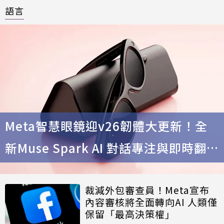
語言
Meta智慧眼鏡迎v26韌體大更新！全
新Muse Spark AI 對話專注與即時翻譯
迎來華語支援
裁減外包審查員！Meta宣布
內容審核將全面轉向AI 人類僅
保留「最高決策權」