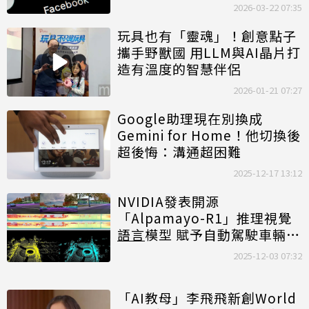
2026-03-22 07:35
玩具也有「靈魂」！創意點子
攜手野獸國 用LLM與AI晶片打
造有溫度的智慧伴侶
2026-01-21 07:27
Google助理現在別換成
Gemini for Home！他切換後
超後悔：溝通超困難
2025-12-17 13:12
NVIDIA發表開源
「Alpamayo-R1」推理視覺
語言
模型 賦予自動駕駛車輛
「常識」判斷能力
2025-12-03 07:32
「AI教母」李飛飛新創World