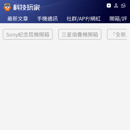
最新文章
手機通訊
社群/APP/網紅
開箱/評
Sony紀念耳機開箱
三星摺疊機開箱
「全新