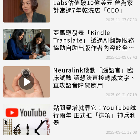
Labs估值破10億美元 曾為家
計當過7年乾洗店「CEO」
2025-11-27 07:30
亞馬遜發表「Kindle
Translate」 透過AI翻譯服務
協助自助出版作者內容於全球
發行
2025-11-09 07:42
Neuralink啟動「腦
語言
」臨
床試驗 讓想法直接轉成文字、
直攻語音障礙應用
2025-09-21 07:19
點閱暴增就靠它！YouTube試
行兩年 正式推「這項」神兵利
器
2025-09-11 17:09