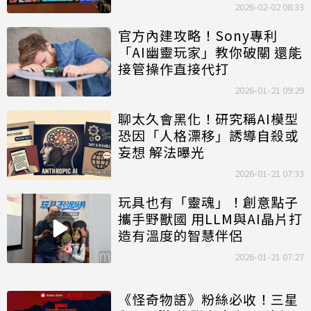
2026-02-02 08:33
官方內建攻略！Sony專利
「AI幽靈玩家」教你破關 還能
接管操作直接代打
2026-01-21 09:29
聊太久會黑化！研究稱AI模型
恐因「人格漂移」誘導自殺或
妄想 解法曝光
2026-01-21 07:33
玩具也有「靈魂」！創意點子
攜手野獸國 用LLM與AI晶片打
造有溫度的智慧伴侶
2026-01-21 07:27
《怪奇物語》粉絲必收！三星