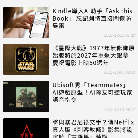
Kindle導入AI助手「Ask this
Book」 忘記劇情直接問還防
暴雷
2025-12-18 07:20
《星際大戰》1977年無修飾原
始版將於2027年重返大銀幕
慶祝電影上映50週年
2025-12-08 08:10
Ubisoft秀「Teammates」
AI遊戲原型！AI隊友可聽玩家
語音指令
2025-12-01 08:57
將與暴君尼祿交手？傳Netflix
真人版《刺客教條》影集將設
定於「古羅馬」時期