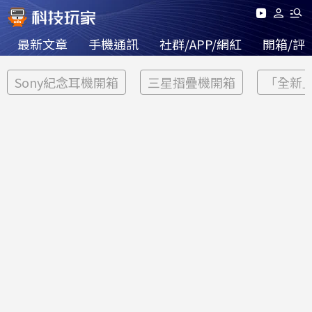
最新文章
手機通訊
社群/APP/網紅
開箱/評
Sony紀念耳機開箱
三星摺疊機開箱
「全新