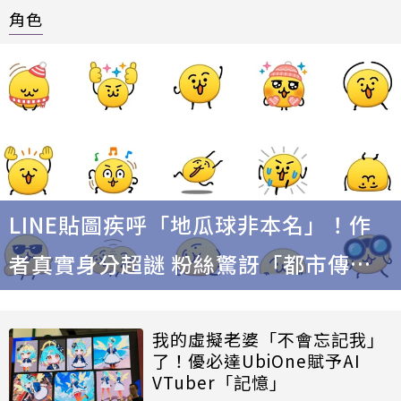
角色
LINE貼圖疾呼「地瓜球非本名」！作
者真實身分超謎 粉絲驚訝「都市傳
說」
我的虛擬老婆「不會忘記我」
了！優必達UbiOne賦予AI
VTuber「記憶」