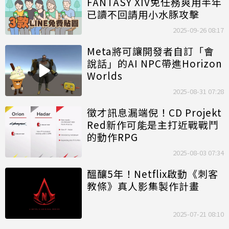
FANTASY XIV免任務爽用半年
已讀不回請用小水豚攻擊
2025-09-26 08:17
Meta將可讓開發者自訂「會
說話」的AI NPC帶進Horizon
Worlds
2025-08-31 07:28
徵才訊息漏端倪！CD Projekt
Red新作可能是主打近戰戰鬥
的動作RPG
2025-08-03 07:34
醞釀5年！Netflix啟動《刺客
教條》真人影集製作計畫
2025-07-21 08:10