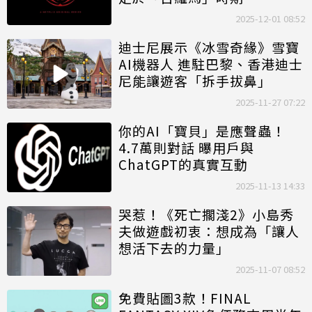
2025-12-01 08:52
迪士尼展示《冰雪奇緣》雪寶
AI機器人 進駐巴黎、香港迪士
尼能讓遊客「拆手拔鼻」
2025-11-27 07:22
你的AI「寶貝」是應聲蟲！
4.7萬則對話 曝用戶與
ChatGPT的真實互動
2025-11-13 14:33
哭惹！《死亡擱淺2》小島秀
夫做遊戲初衷：想成為「讓人
想活下去的力量」
2025-11-07 08:52
免費貼圖3款！FINAL