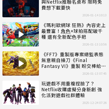
與Netflix推聯名桌布 限時免
費想下載要快
2026-01-14 10:13
《瑪利歐網球 狂熱》內容史上
最豐富！
角色
+球拍搭配破千
種 還有全新配色手把
2026-01-13 10:56
《FF7》重製版專案總監表態
無意親自操刀《Final
Fantasy VI》重製 盼交棒給新
世代
2026-01-13 07:45
玩遊戲不用重複捏臉了？
Netflix收購虛擬分身新創 強
化派對遊戲社群體驗
2025-12-24 07:26