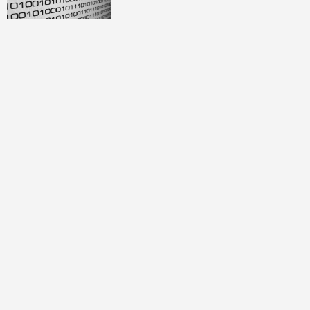
開口免打字 Big Tech押注語
音主導AI未來
討論區
共有
0
則留言
規範
回覆