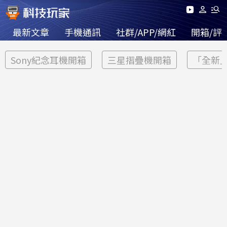
最新文章
手機通訊
社群/APP/網紅
開箱/評
Sony紀念耳機開箱
三星摺疊機開箱
「全新