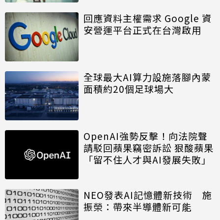
回應資料主權需求 Google 資
安營運平台正式在台灣啟用
全球最大AI算力設施落腳內蒙
面積約20個足球場大
OpenAI強勢反擊！向法院聲
請駁回蘋果竊密訴訟 狠酸蘋果
「留不住人才與AI發展失敗」
NEO發表AI記憶體新技術 施
振榮：帶來半導體新可能