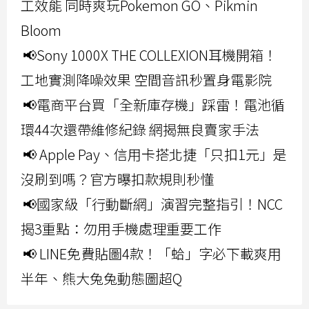
工效能 同時爽玩Pokemon GO、Pikmin
Bloom
📢Sony 1000X THE COLLEXION耳機開箱！
工地實測降噪效果 空間音訊秒置身電影院
📢電商平台買「全新庫存機」踩雷！電池循
環44次還帶維修紀錄 網揭無良賣家手法
📢 Apple Pay、信用卡搭北捷「只扣1元」是
沒刷到嗎？官方曝扣款規則秒懂
📢國家級「行動斷網」演習完整指引！NCC
揭3重點：勿用手機處理重要工作
📢 LINE免費貼圖4款！「蛤」字必下載爽用
半年、熊大兔兔動態圖超Q