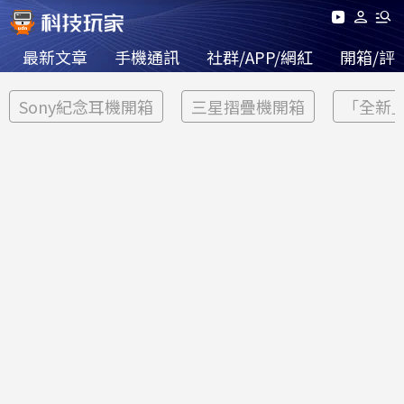
最新文章
手機通訊
社群/APP/網紅
開箱/評
Sony紀念耳機開箱
三星摺疊機開箱
「全新