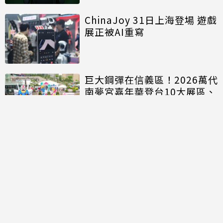
ChinaJoy 31日上海登場 遊戲
展正被AI重寫
巨大鋼彈在信義區！2026萬代
南夢宮嘉年華登台10大展區、
20人氣IP商品開搶
討論區
共有
0
則留言