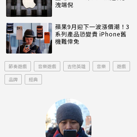
洩端倪
蘋果9月迎下一波漲價潮！3
系列產品恐變貴 iPhone舊
機難倖免
節奏遊戲
音樂遊戲
吉他英雄
音樂
遊戲
品牌
經典