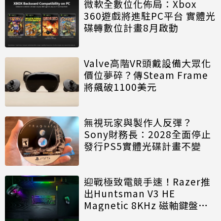
微軟全數位化佈局：Xbox
360遊戲將進駐PC平台 實體光
碟轉數位計畫8月啟動
Valve高階VR頭戴設備大眾化
價位夢碎？傳Steam Frame
將飆破1100美元
無視玩家與製作人反彈？
Sony財務長：2028全面停止
發行PS5實體光碟計畫不變
迎戰極致電競手速！Razer推
出Huntsman V3 HE
Magnetic 8KHz 磁軸鍵盤效
能再進化