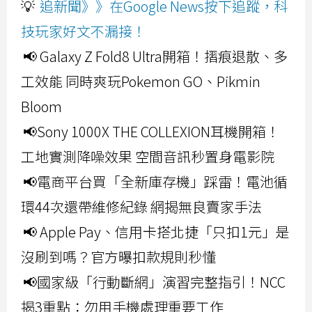
💡
追新聞》》在Google News按下追蹤，科
技玩家好文不漏接！
📢 Galaxy Z Fold8 Ultra開箱！摺痕退散、多
工效能 同時爽玩Pokemon GO、Pikmin
Bloom
📢Sony 1000X THE COLLEXION耳機開箱！
工地實測降噪效果 空間音訊秒置身電影院
📢電商平台買「全新庫存機」踩雷！電池循
環44次還帶維修紀錄 網揭無良賣家手法
📢 Apple Pay、信用卡搭北捷「只扣1元」是
沒刷到嗎？官方曝扣款規則秒懂
📢國家級「行動斷網」演習完整指引！NCC
揭3重點：勿用手機處理重要工作