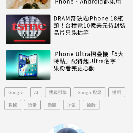
iPhone、Android都能用
DRAM奇缺成iPhone 18瓶
頸！台積電10億美元待封裝
晶片只能枯等
iPhone Ultra摺疊機「5大
特點」配得起Ultra名字！
果粉看完更心動
Google
AI
搜尋引擎
Google搜尋
透明
數據
流量
點擊
功能
追蹤