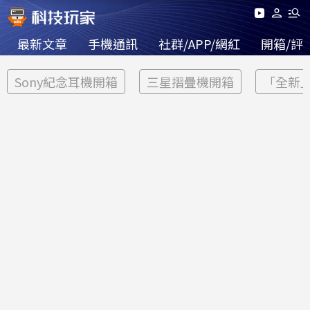
最新文章
手機通訊
社群/APP/網紅
開箱/評
Sony紀念耳機開箱
三星摺疊機開箱
「全新