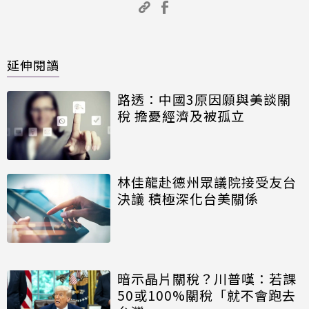
延伸閱讀
路透：中國3原因願與美談關
稅 擔憂經濟及被孤立
林佳龍赴德州眾議院接受友台
決議 積極深化台美關係
暗示晶片關稅？川普嘆：若課
50或100%關稅「就不會跑去