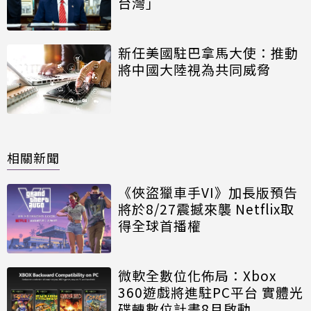
台灣」
新任美國駐巴拿馬大使：推動
將中國大陸視為共同威脅
相關新聞
《俠盜獵車手VI》加長版預告
將於8/27震撼來襲 Netflix取
得全球首播權
微軟全數位化佈局：Xbox
360遊戲將進駐PC平台 實體光
碟轉數位計畫8月啟動