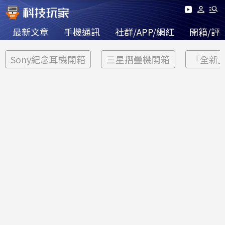
最新文章
手機通訊
社群/APP/網紅
開箱/評
Sony紀念耳機開箱
三星摺疊機開箱
「全新