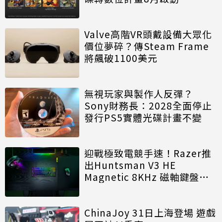
Valve高階VR頭戴設備大眾化
價位夢碎？傳Steam Frame
將飆破1100美元
無視玩家與製作人反彈？
Sony財務長：2028全面停止
發行PS5實體光碟計畫不變
迎戰極致電競手速！Razer推
出Huntsman V3 HE
Magnetic 8KHz 磁軸鍵盤效
能再進化
ChinaJoy 31日上海登場 遊戲