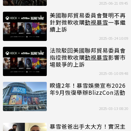
障
2025-06-21 09:45
美國聯邦貿易委員會聲明不再
針對微軟收購
動視暴雪
一事繼
續上訴
2025-05-24 10:09
法院駁回美國聯邦貿易委員會
指控微軟收購
動視暴雪
影響市
場競爭的上訴
2025-05-10 09:48
睽違2年！暴雪娛樂宣布2026
年9月恢復舉辦BlizzCon活動
2025-03-13 08:20
暴雪爸爸出手太大方！實況主