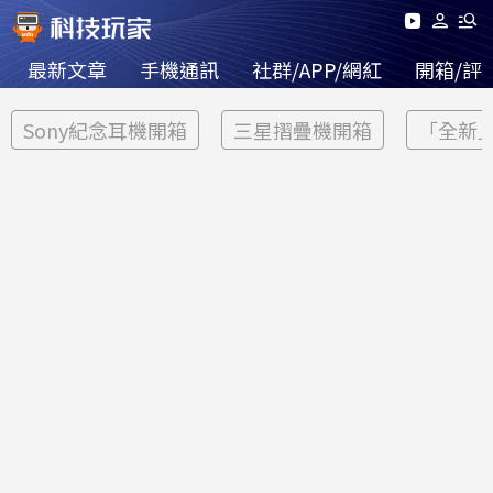
最新文章
手機通訊
社群/APP/網紅
開箱/評
Sony紀念耳機開箱
三星摺疊機開箱
「全新