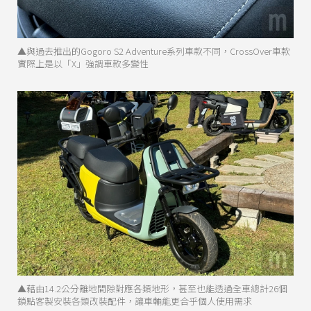
▲與過去推出的Gogoro S2 Adventure系列車款不同，CrossOver車款
實際上是以「X」強調車款多變性
▲藉由14.2公分離地間隙對應各類地形，甚至也能透過全車總計26個
鎖點客製安裝各類改裝配件，讓車輛能更合乎個人使用需求