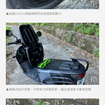
▲透過220mm碟盤與碟煞系統提高制動力
▲兩截式設計座墊，可將後方座墊拆卸，藉此增加後方載貨空間