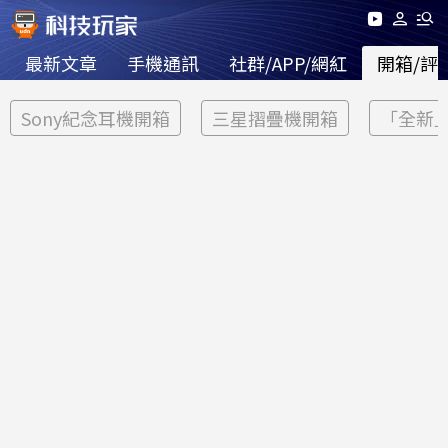
最新文章
手機通訊
社群/APP/網紅
開箱/評
Sony紀念耳機開箱
三星摺疊機開箱
「全新