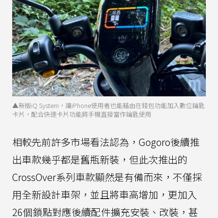
▲新版iQ System，讓iPhone使用者也能藉由在錢包功能加入數位鑰匙
卡片，配合快速卡片功能將手機直接當作鑰匙使用
相較先前許多市場看法認為，Gogoro後續推
出車款幾乎都是舊瓶新裝，但此次推出的
CrossOver系列車款顯然是有備而來，不僅採
用全新設計車架，並且將車高增加，更加入
26個鎖點對應後續配件擴充安裝、改裝，甚