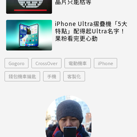
晶片只能枯等
iPhone Ultra摺疊機「5大
特點」配得起Ultra名字！
果粉看完更心動
Gogoro
CrossOver
電動機車
iPhone
錢包機車鑰匙
手機
客製化