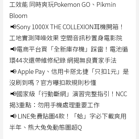
工效能 同時爽玩Pokemon GO、Pikmin
Bloom
📢Sony 1000X THE COLLEXION耳機開箱！
工地實測降噪效果 空間音訊秒置身電影院
📢電商平台買「全新庫存機」踩雷！電池循
環44次還帶維修紀錄 網揭無良賣家手法
📢 Apple Pay、信用卡搭北捷「只扣1元」是
沒刷到嗎？官方曝扣款規則秒懂
📢國家級「行動斷網」演習完整指引！NCC
揭3重點：勿用手機處理重要工作
📢 LINE免費貼圖4款！「蛤」字必下載爽用
半年、熊大兔兔動態圖超Q