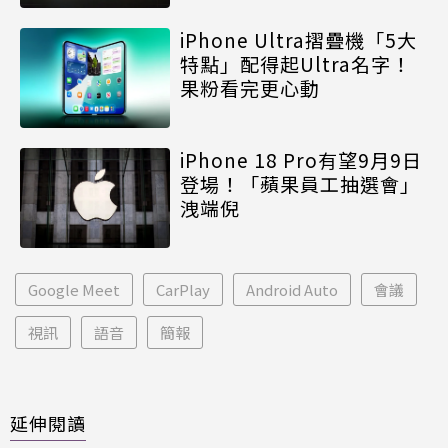
iPhone Ultra摺疊機「5大
特點」配得起Ultra名字！
果粉看完更心動
iPhone 18 Pro有望9月9日
登場！「蘋果員工抽選會」
洩端倪
Google Meet
CarPlay
Android Auto
會議
視訊
語音
簡報
延伸閱讀