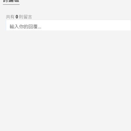
共有
0
則留言
規範
回覆
還沒有留言，成為第一個發言的人吧！