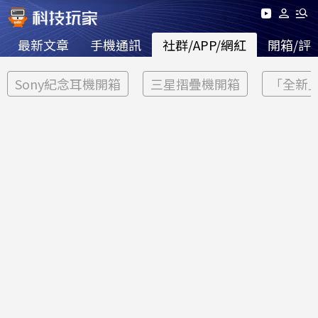
最新文章
手機通訊
社群/APP/網紅
開箱/評
Sony紀念耳機開箱
三星摺疊機開箱
「全新