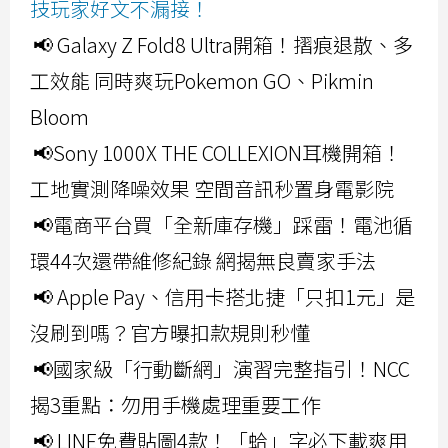
技玩家好文不漏接！
📢 Galaxy Z Fold8 Ultra開箱！摺痕退散、多
工效能 同時爽玩Pokemon GO、Pikmin
Bloom
📢Sony 1000X THE COLLEXION耳機開箱！
工地實測降噪效果 空間音訊秒置身電影院
📢電商平台買「全新庫存機」踩雷！電池循
環44次還帶維修紀錄 網揭無良賣家手法
📢 Apple Pay、信用卡搭北捷「只扣1元」是
沒刷到嗎？官方曝扣款規則秒懂
📢國家級「行動斷網」演習完整指引！NCC
揭3重點：勿用手機處理重要工作
📢 LINE免費貼圖4款！「蛤」字必下載爽用