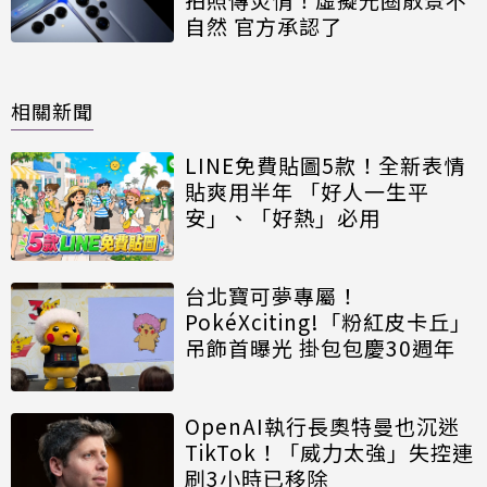
自然 官方承認了
相關新聞
LINE免費貼圖5款！全新表情
貼爽用半年 「好人一生平
安」、「好熱」必用
台北寶可夢專屬！
PokéXciting!「粉紅皮卡丘」
吊飾首曝光 掛包包慶30週年
OpenAI執行長奧特曼也沉迷
TikTok！「威力太強」失控連
刷3小時已移除