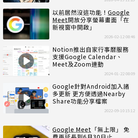
以前居然沒這功能！
Google
Meet
開放分享螢幕畫面「在
新視窗中開啟」
2026-02-12 08:46
Notion推出自家行事曆服務
支援Google Calendar、
Meet及Zoom連動
2024-01-22 08:09
Google針對Android加入諸
多更新 更方便透過Nearby
Share功能分享檔案
2022-09-10 15:12
Google Meet
「無上限」 免
費再延長到6月30日止