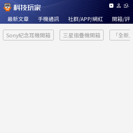
最新文章
手機通訊
社群/APP/網紅
開箱/評
Sony紀念耳機開箱
三星摺疊機開箱
「全新