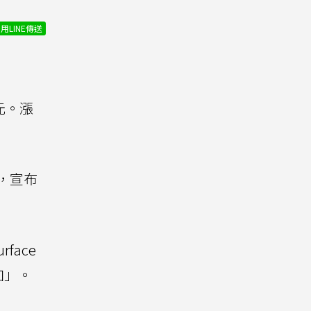
用LINE傳送
元。漲
，宣布
face
加」。