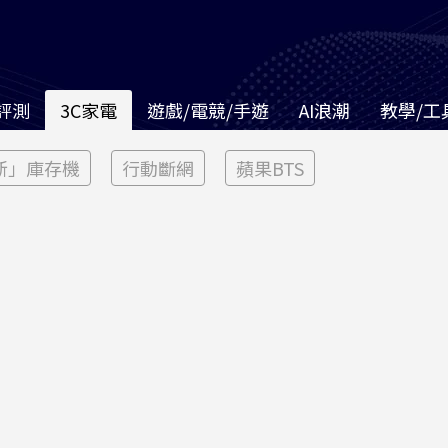
評測
3C家電
遊戲/電競/手遊
AI浪潮
教學/工
新」庫存機
行動斷網
蘋果BTS