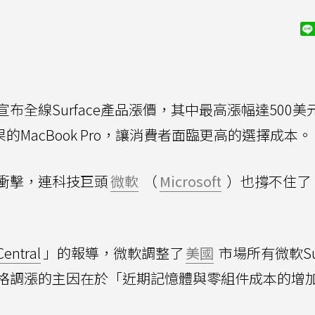
全線Surface產品漲價，其中最高漲幅達500美
過蘋果的MacBook Pro，讓消費者面臨更高的選擇成本。
衝擊，連科技巨頭
微軟
（
Microsoft
）也撐不住了
。
entral
」的報導，微軟調整了
美國
市場所有微軟Sur
格調漲的主因在於「近期記憶體與零組件成本的增