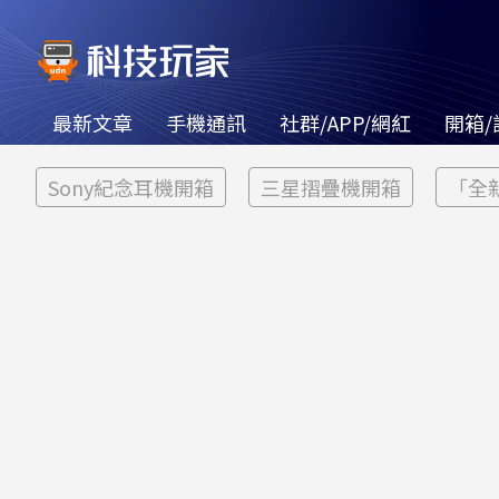
最新文章
手機通訊
社群/APP/網紅
開箱/
Sony紀念耳機開箱
三星摺疊機開箱
「全