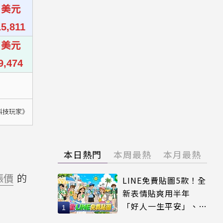
0 美元
5,811
0 美元
9,474
科技玩家》
本日熱門
本周最熱
本月最熱
漲價
的
LINE免費貼圖5款！全
新表情貼爽用半年
「好人一生平安」、
「好熱」必用