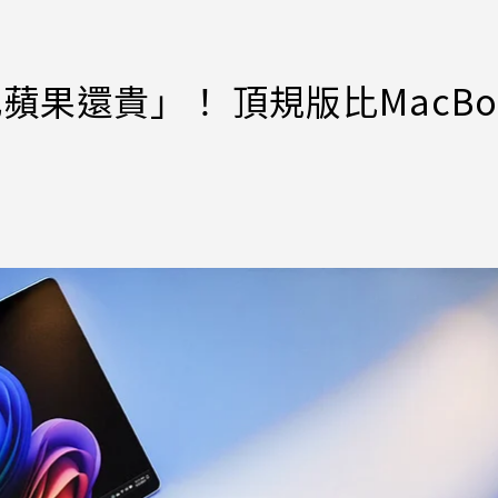
比蘋果還貴」！ 頂規版比MacBo