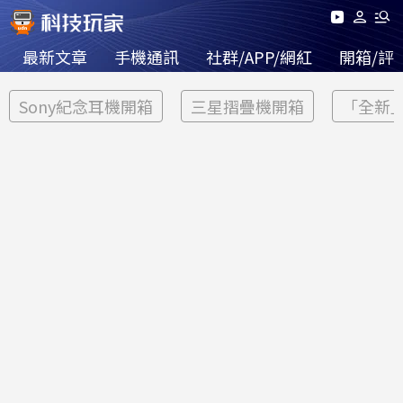
最新文章
手機通訊
社群/APP/網紅
開箱/評
Sony紀念耳機開箱
三星摺疊機開箱
「全新