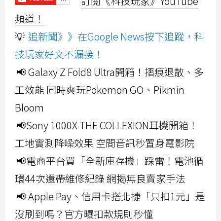
訂閱《科技玩家》YouTube
頻道！
💡
追新聞》》在Google News按下追蹤，科
技玩家好文不漏接！
📢 Galaxy Z Fold8 Ultra開箱！摺痕退散、多
工效能 同時爽玩Pokemon GO、Pikmin
Bloom
📢Sony 1000X THE COLLEXION耳機開箱！
工地實測降噪效果 空間音訊秒置身電影院
📢電商平台買「全新庫存機」踩雷！電池循
環44次還帶維修紀錄 網揭無良賣家手法
📢 Apple Pay、信用卡搭北捷「只扣1元」是
沒刷到嗎？官方曝扣款規則秒懂