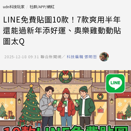
udn科技玩家
社群/APP/網紅
LINE免費貼圖10款！7款爽用半年
還能過新年添好運、奧樂雞動動貼
圖太Q
2025-12-18 09:31
聯合新聞網／
科技編輯 張明哲