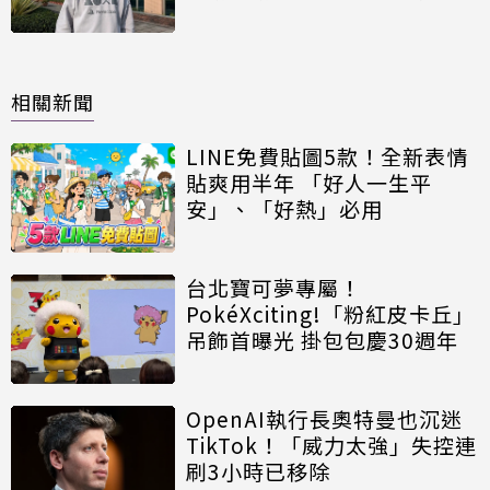
相關新聞
LINE免費貼圖5款！全新表情
貼爽用半年 「好人一生平
安」、「好熱」必用
台北寶可夢專屬！
PokéXciting!「粉紅皮卡丘」
吊飾首曝光 掛包包慶30週年
OpenAI執行長奧特曼也沉迷
TikTok！「威力太強」失控連
刷3小時已移除