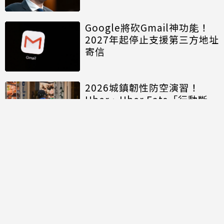
Google將砍Gmail神功能！
2027年起停止支援第三方地址
寄信
2026城鎮韌性防空演習！
Uber、Uber Eats「行動斷
網」注意5大區域暫停時間
超煩！YouTube新型「小視窗
廣告」惹怨 iPhone用戶無需
會員輕鬆解決
討論區