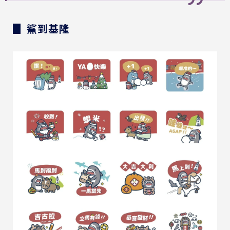
▊ 鯊到基隆