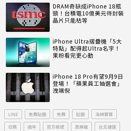
DRAM奇缺成iPhone 18瓶
頸！台積電10億美元待封裝
晶片只能枯等
iPhone Ultra摺疊機「5大
特點」配得起Ultra名字！
果粉看完更心動
iPhone 18 Pro有望9月9日
登場！「蘋果員工抽選會」
洩端倪
LINE
免費貼圖
免費
貼圖
海綿寶寶
任務
過年
官方帳號
奧樂雞
台北捷運