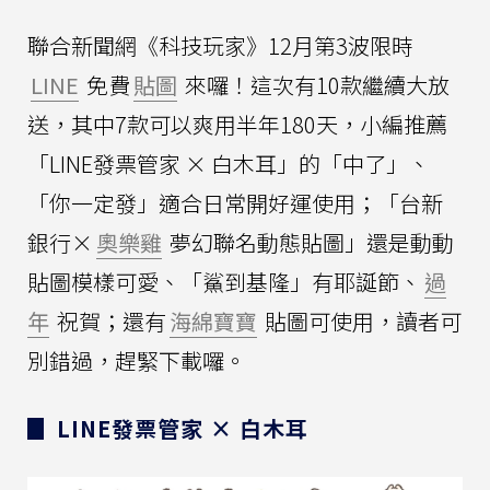
聯合新聞網《科技玩家》12月第3波限時
LINE
免費
貼圖
來囉！這次有10款繼續大放
送，其中7款可以爽用半年180天，小編推薦
「LINE發票管家 × 白木耳」的「中了」、
「你一定發」適合日常開好運使用；「台新
銀行×
奧樂雞
夢幻聯名動態貼圖」還是動動
貼圖模樣可愛、「鯊到基隆」有耶誕節、
過
年
祝賀；還有
海綿寶寶
貼圖可使用，讀者可
別錯過，趕緊下載囉。
▊ LINE發票管家 × 白木耳