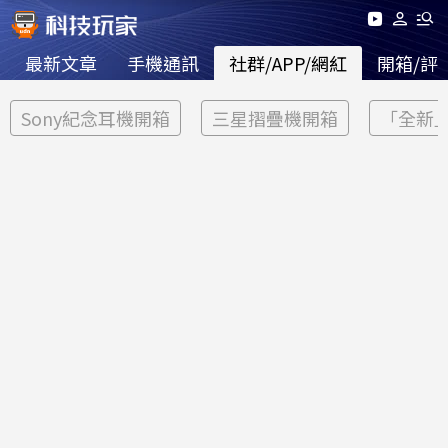
最新文章
手機通訊
社群/APP/網紅
開箱/評
Sony紀念耳機開箱
三星摺疊機開箱
「全新