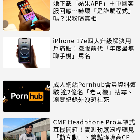
她下載「蘋果APP」＋中國客
服回應…嚇壞「是詐騙程式」
嗎？果粉曝真相
iPhone 17e四大升級解決用
戶痛點！擺脫前代「年度最無
聊手機」罵名
成人網站Pornhub會員資料遭
駭 逾2億名「老司機」搜尋、
瀏覽紀錄外洩恐社死
CMF Headphone Pro耳罩式
耳機開箱！實測動感滑桿聽見
「動ㄘ動」、驚豔降噪高CP