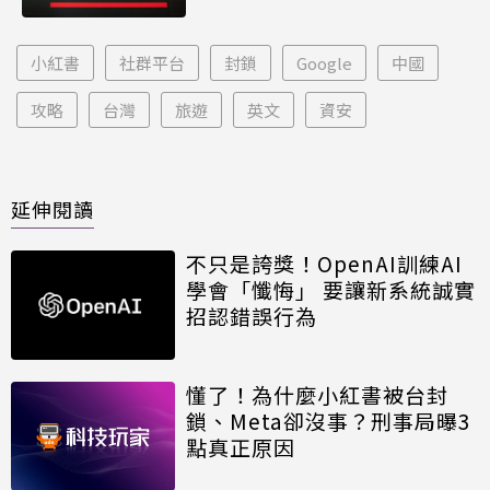
小紅書
社群平台
封鎖
Google
中國
攻略
台灣
旅遊
英文
資安
延伸閱讀
不只是誇獎！OpenAI訓練AI
學會「懺悔」 要讓新系統誠實
招認錯誤行為
懂了！為什麼小紅書被台封
鎖、Meta卻沒事？刑事局曝3
點真正原因