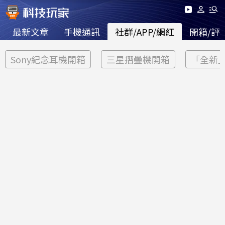
最新文章
手機通訊
社群/APP/網紅
開箱/評
Sony紀念耳機開箱
三星摺疊機開箱
「全新