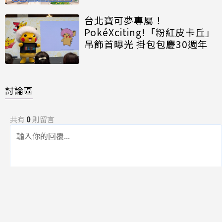
台北寶可夢專屬！
PokéXciting!「粉紅皮卡丘」
吊飾首曝光 掛包包慶30週年
討論區
共有
0
則留言
規範
回覆