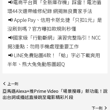
📢電商平台買「全新庫存機」踩雷！電池循
環44次還帶維修紀錄 網揭無良賣家手法
📢 Apple Pay、信用卡搭北捷「只扣1元」是
沒刷到嗎？官方曝扣款規則秒懂
📢國家級「行動斷網」演習完整指引！NCC
揭3重點：勿用手機處理重要工作
📢 LINE免費貼圖4款！「蛤」字必下載爽用
半年、熊大兔兔動態圖超Q
上一則
亞馬遜Alexa+推Prime Video「場景搜尋」新功能！說
出台詞或描述直接跳至電影精彩片段
下一則