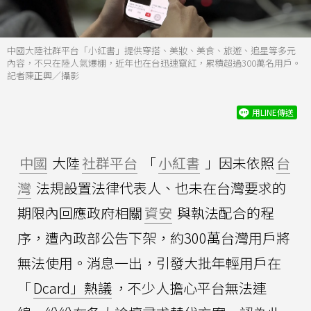
中國大陸社群平台「小紅書」提供穿搭、美妝、美食、旅遊、追星等多元
內容，不只在陸人氣爆棚，近年也在台迅速竄紅，累積超過300萬名用戶。
記者陳正興／攝影
用LINE傳送
中國
大陸
社群平台
「
小紅書
」因未依照
台
灣
法規設置法律代表人、也未在台灣要求的
期限內回應政府相關
資安
與執法配合的程
序，遭內政部公告下架，約300萬台灣用戶將
無法使用。消息一出，引發大批年輕用戶在
「
Dcard」熱議
，不少人擔心平台無法連