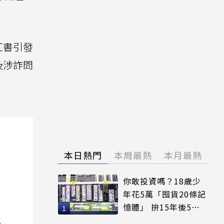
紅書引發
及涉詐問
本日熱門
本周最熱
本月最熱
你敢投資嗎？18歲少
年花5萬「囤貨20條記
憶體」 拚15年後5倍
賣出