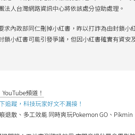
團法人台灣網路資訊中心將依該處分協助處理。
要求內政部同仁刪掉小紅書，昨以打詐為由封鎖小
封鎖小紅書可能引發爭議，但因小紅書確實有資安
ouTube頻道！
ws按下追蹤，科技玩家好文不漏接！
a開箱！摺痕退散、多工效能 同時爽玩Pokemon GO、Pikmin