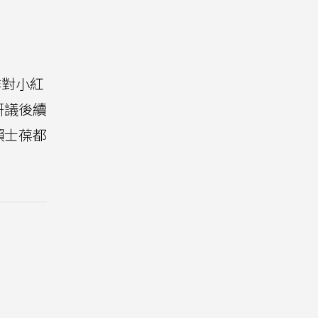
非對小紅
研議後續
賴士葆都