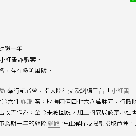
封鎖一年。
件小紅書詐騙案。
格，存在多項風險。
局
舉行記者會，指大陸社交及網購平台「
小紅書
七○六件
詐騙
案，財損兩億四七六八萬餘元；行政
出改善作為，至今未獲回應，加上國安局認定小紅
布為期一年的網際
網路
停止解析及限制接取命令，