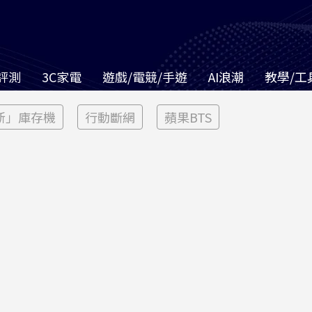
評測
3C家電
遊戲/電競/手遊
AI浪潮
教學/工
新」庫存機
行動斷網
蘋果BTS