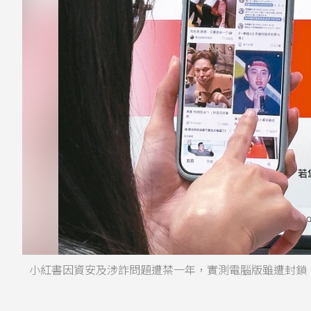
小紅書因資安及涉詐問題遭禁一年，實測電腦版雖遭封鎖，