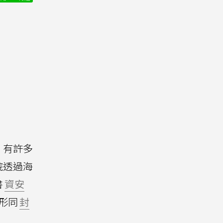
」有許多
院透過海
書
資安
形同
封