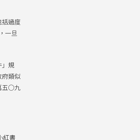
包括過度
，一旦
件」規
政府類似
萬五○九
小紅書