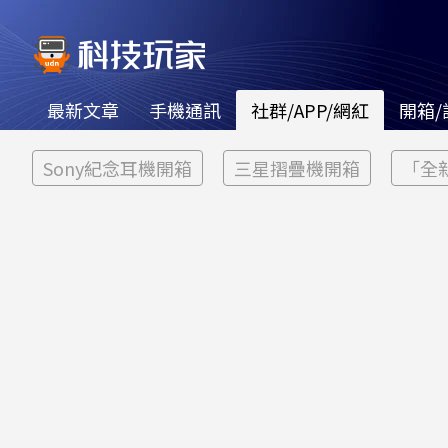
最新文章
手機通訊
社群/APP/網紅
開箱/
Sony紀念耳機開箱
三星摺疊機開箱
「全