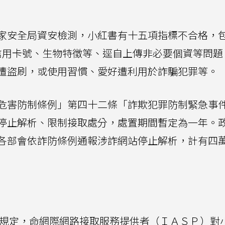
家安全局資安檢測，小紅書有十五項指標不合格，
信用卡號、生物特徵等、逕自上傳非必要個資等問題
遭盜刷，或使用習慣、愛好遭利用於詐騙犯罪等。
危害防制條例」第四十二條「詐欺犯罪防制緊急事
停止解析、限制接取處分，處置期間暫定為一年。
各部會依詐防條例通報涉詐網站停止解析，計有四
 規定，命網際網路接取服務提供者（ＩＡＳＰ）對