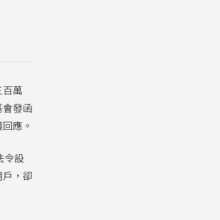
三百萬
基會發函
獲回應。
法令設
用戶，卻