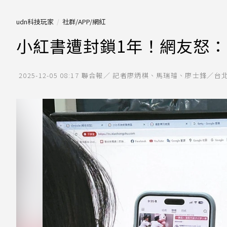
udn科技玩家
社群/APP/網紅
小紅書遭封鎖1年！網友怒
2025-12-05 08:17
聯合報／ 記者廖炳棋、馬瑞璿、廖士鋒／台