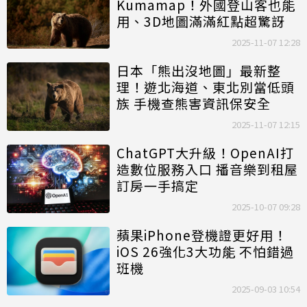
Kumamap！外國登山客也能
用、3D地圖滿滿紅點超驚訝
2025-11-07 12:28
日本「熊出沒地圖」最新整
理！遊北海道、東北別當低頭
族 手機查熊害資訊保安全
2025-11-07 12:15
ChatGPT大升級！OpenAI打
造數位服務入口 播音樂到租屋
訂房一手搞定
2025-10-07 09:28
蘋果iPhone登機證更好用！
iOS 26強化3大功能 不怕錯過
班機
2025-09-03 10:54