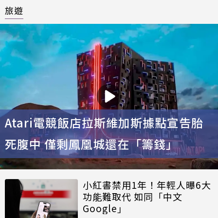
旅遊
Atari電競飯店拉斯維加斯據點宣告胎
死腹中 僅剩鳳凰城還在「籌錢」
小紅書禁用1年！年輕人曝6大
功能難取代 如同「中文
Google」