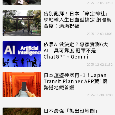
2025-12-05 08:50
告別亂拜！日本「命定神社」
網站輸入生日血型搞定 網曝契
合度：滿滿祝福
2025-12-03 13:03
依靠AI做決定？專家實測6大
AI工具可靠度 冠軍不是
ChatGPT、Gemini
2025-12-02 11:32
日本
旅遊
神器再+1！Japan
Transit Planner APP藏1優
勢搭地鐵首選
2025-11-30 08:00
日本最強「熊出沒地圖」