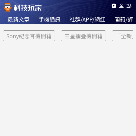
最新文章
手機通訊
社群/APP/網紅
開箱/評
Sony紀念耳機開箱
三星摺疊機開箱
「全新