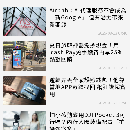
Airbnb：AI代理服務不會成為
「新Google」 但有潛力帶來
新客源
2025-08-13 07:40
夏日旅韓神器免換現金！用
icash Pay免手續費再享25%
點數回饋
2025-07-31 12:14
遊韓弄丟全家護照錢包！他靠
當地APP奇蹟找回 網狂讚超實
用
2025-07-21 11:50
拍小孩動態用DJI Pocket 3可
行嗎？內行人曝裝備配置「拍
攝勿貪多」