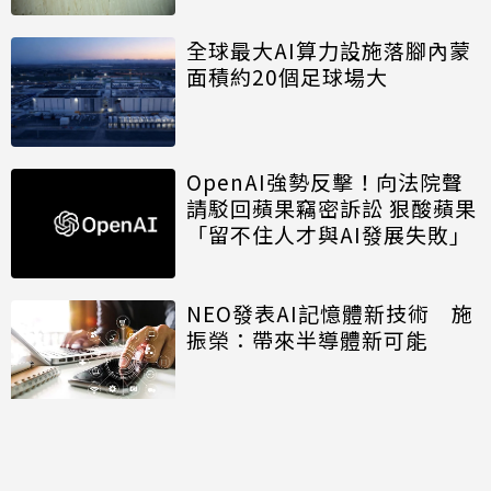
全球最大AI算力設施落腳內蒙
面積約20個足球場大
OpenAI強勢反擊！向法院聲
請駁回蘋果竊密訴訟 狠酸蘋果
「留不住人才與AI發展失敗」
NEO發表AI記憶體新技術 施
振榮：帶來半導體新可能
開口免打字 Big Tech押注語
音主導AI未來