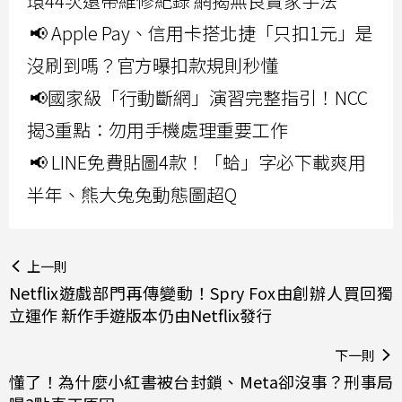
環44次還帶維修紀錄 網揭無良賣家手法
📢 Apple Pay、信用卡搭北捷「只扣1元」是
沒刷到嗎？官方曝扣款規則秒懂
📢國家級「行動斷網」演習完整指引！NCC
揭3重點：勿用手機處理重要工作
📢 LINE免費貼圖4款！「蛤」字必下載爽用
半年、熊大兔兔動態圖超Q
上一則
Netflix遊戲部門再傳變動！Spry Fox由創辦人買回獨
立運作 新作手遊版本仍由Netflix發行
下一則
懂了！為什麼小紅書被台封鎖、Meta卻沒事？刑事局