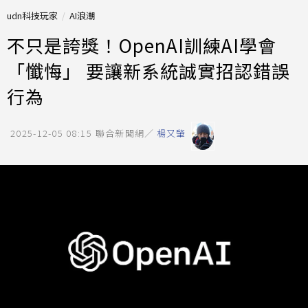
udn科技玩家
AI浪潮
不只是誇獎！OpenAI訓練AI學會
「懺悔」 要讓新系統誠實招認錯誤
行為
2025-12-05 08:15
聯合新聞網／
楊又肇