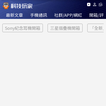
最新文章
手機通訊
社群/APP/網紅
開箱/評
Sony紀念耳機開箱
三星摺疊機開箱
「全新