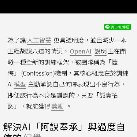
用LINE傳送
為了讓
人工智慧
更具透明度，並且減少一本
正經胡說八道的情況，
OpenAI
說明
正在開
發一種全新的訓練框架，被團隊稱為「懺
悔」 (Confession)機制，其核心概念在於訓練
AI
模型
主動承認自己何時表現出不良行為，
即便該行為本身是錯誤的，只要「誠實招
認」，就能獲得
獎勵
。
解決AI「阿諛奉承」與過度自