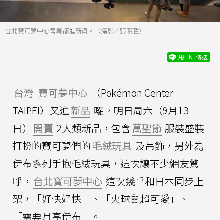
台北寶可夢中心每周都進新貨。（攝影／張明哲）
用LINE傳送
台灣
寶可夢中心
（Pokémon Center
TAIPEI）又進
新品
囉，明日周六（9月13
日）
開賣
2大類新品，包含
萬聖節
服裝盛裝
打扮的寶可夢們的
毛絨玩具
及吊飾，另外為
伊布系列手抱毛絨玩具，這次讓不少網友驚
呼，
台北寶可夢中心
這次幾乎和日本同步上
架，「好快好快」、「火球鼠超可愛」、
「需要月亮伊布」。