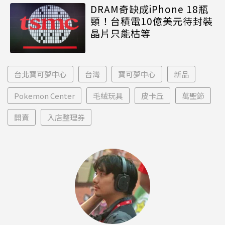
DRAM奇缺成iPhone 18瓶
頸！台積電10億美元待封裝
晶片只能枯等
台北寶可夢中心
台灣
寶可夢中心
新品
Pokemon Center
毛絨玩具
皮卡丘
萬聖節
開賣
入店整理券