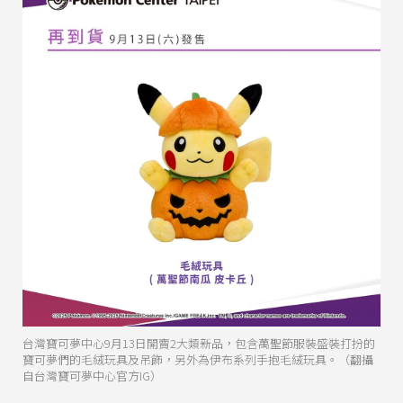
台灣寶可夢中心9月13日開賣2大類新品，包含萬聖節服裝盛裝打扮的
寶可夢們的毛絨玩具及吊飾，另外為伊布系列手抱毛絨玩具。（翻攝
自台灣寶可夢中心官方IG）