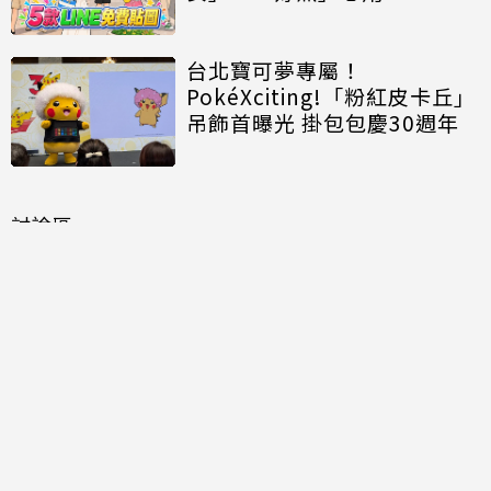
台北寶可夢專屬！
PokéXciting!「粉紅皮卡丘」
吊飾首曝光 掛包包慶30週年
討論區
共有
0
則留言
規範
回覆