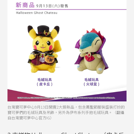
台灣寶可夢中心9月13日開賣2大類新品，包含萬聖節服裝盛裝打扮的
寶可夢們的毛絨玩具及吊飾，另外為伊布系列手抱毛絨玩具。（翻攝
自台灣寶可夢中心官方IG）