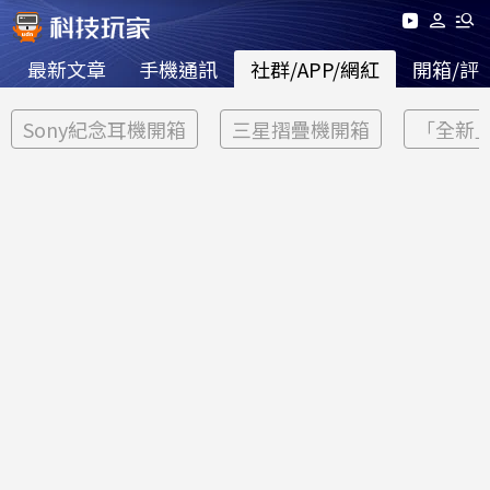
最新文章
手機通訊
社群/APP/網紅
開箱/評
Sony紀念耳機開箱
三星摺疊機開箱
「全新