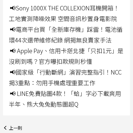
📢Sony 1000X THE COLLEXION耳機開箱！
工地實測降噪效果 空間音訊秒置身電影院
📢電商平台買「全新庫存機」踩雷！電池循
環44次還帶維修紀錄 網揭無良賣家手法
📢 Apple Pay、信用卡搭北捷「只扣1元」是
沒刷到嗎？官方曝扣款規則秒懂
📢國家級「行動斷網」演習完整指引！NCC
揭3重點：勿用手機處理重要工作
📢 LINE免費貼圖4款！「蛤」字必下載爽用
半年、熊大兔兔動態圖超Q
上一則