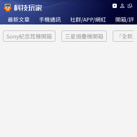
最新文章
手機通訊
社群/APP/網紅
開箱/評
Sony紀念耳機開箱
三星摺疊機開箱
「全新