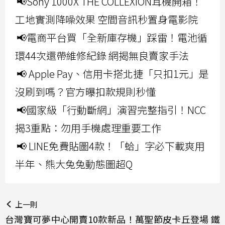
📢Sony 1000X THE COLLEXION耳機開箱！
工地實測降噪效果 空間音訊秒置身電影院
📢電商平台買「全新庫存機」踩雷！電池循
環44次還帶維修紀錄 網揭無良賣家手法
📢 Apple Pay、信用卡搭北捷「只扣1元」是
沒刷到嗎？官方曝扣款規則秒懂
📢國家級「行動斷網」演習完整指引！NCC
揭3重點：勿用手機處理重要工作
📢 LINE免費貼圖4款！「蛤」字必下載爽用
半年、熊大兔兔動態圖超Q
上一則
台灣寶可夢中心開賣10款新品！萬聖節皮卡丘登場 鐵