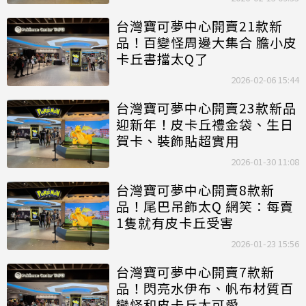
台灣寶可夢中心開賣21款新
品！百變怪周邊大集合 膽小皮
卡丘書擋太Q了
2026-02-06 15:44
台灣寶可夢中心開賣23款新品
迎新年！皮卡丘禮金袋、生日
賀卡、裝飾貼超實用
2026-01-30 11:08
台灣寶可夢中心開賣8款新
品！尾巴吊飾太Q 網笑：每賣
1隻就有皮卡丘受害
2026-01-23 15:56
台灣寶可夢中心開賣7款新
品！閃亮水伊布、帆布材質百
變怪和皮卡丘太可愛