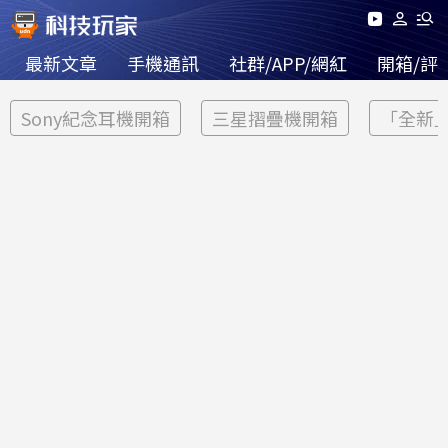
最新文章
手機通訊
社群/APP/網紅
開箱/評
Sony紀念耳機開箱
三星摺疊機開箱
「全新