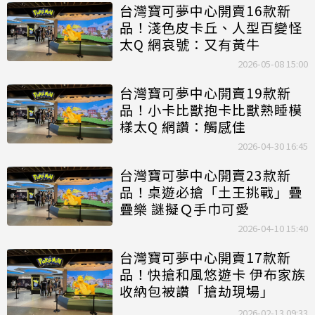
台灣寶可夢中心開賣16款新
品！淺色皮卡丘、人型百變怪
太Q 網哀號：又有黃牛
2026-05-08 15:00
台灣寶可夢中心開賣19款新
品！小卡比獸抱卡比獸熟睡模
樣太Q 網讚：觸感佳
2026-04-30 16:45
台灣寶可夢中心開賣23款新
品！桌遊必搶「土王挑戰」疊
疊樂 謎擬Ｑ手巾可愛
2026-04-10 15:40
台灣寶可夢中心開賣17款新
品！快搶和風悠遊卡 伊布家族
收納包被讚「搶劫現場」
2026-02-13 09:33