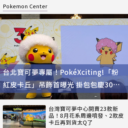
Pokemon Center
台北寶可夢專屬！PokéXciting!「粉
紅皮卡丘」吊飾首曝光 掛包包慶30週
年
台灣寶可夢中心開賣23款新
品！8月花系周邊噴發、2款皮
卡丘再到貨太Q了