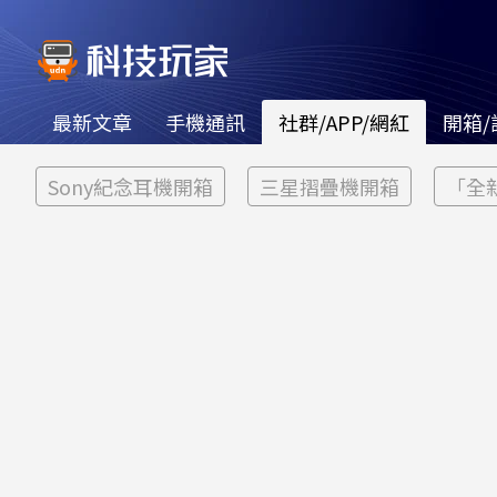
最新文章
手機通訊
社群/APP/網紅
開箱/
Sony紀念耳機開箱
三星摺疊機開箱
「全