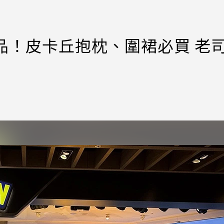
品！皮卡丘抱枕、圍裙必買 老