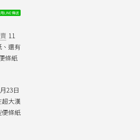
用LINE傳送
賣
11
紙、還有
便條紙
8月23日
在超大漢
型便條紙