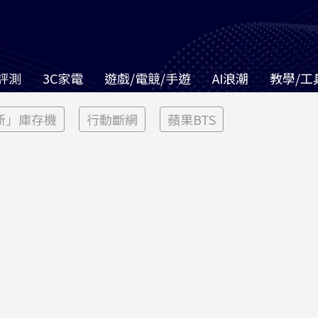
評測
3C家電
遊戲/電競/手遊
AI浪潮
教學/工
新」庫存機
行動斷網
蘋果BTS