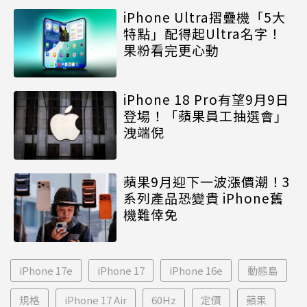
iPhone Ultra摺疊機「5大
特點」配得起Ultra名字！
果粉看完更心動
iPhone 18 Pro有望9月9日
登場！「蘋果員工抽選會」
洩端倪
蘋果9月迎下一波漲價潮！3
系列產品恐變貴 iPhone舊
機難倖免
iPhone 17e
iPhone 17
iPhone 16e
動態島
規格
iPhone 17 Air
60Hz
定價
蘋果