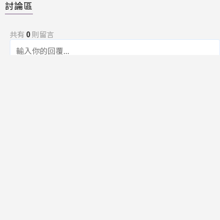
討論區
共有
0
則留言
規範
回覆
還沒有留言，成為第一個發言的人吧！