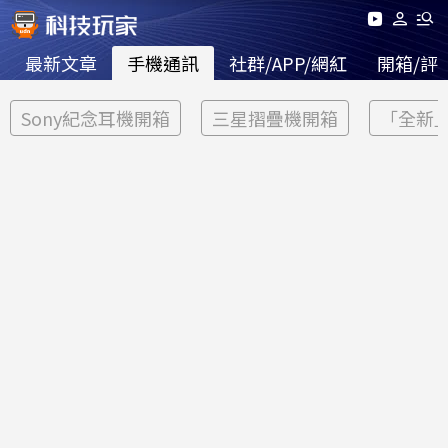
最新文章
手機通訊
社群/APP/網紅
開箱/評
Sony紀念耳機開箱
三星摺疊機開箱
「全新