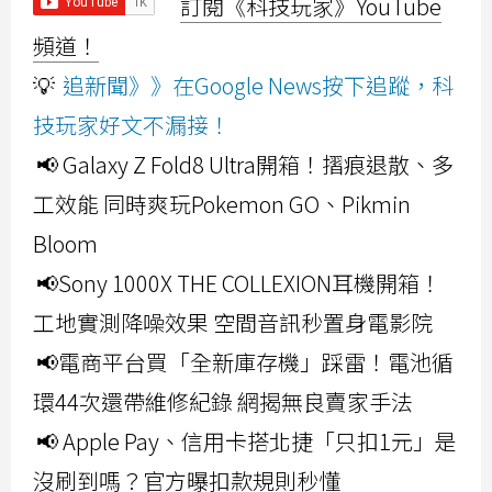
訂閱《科技玩家》YouTube
頻道！
💡
追新聞》》在Google News按下追蹤，科
技玩家好文不漏接！
📢 Galaxy Z Fold8 Ultra開箱！摺痕退散、多
工效能 同時爽玩Pokemon GO、Pikmin
Bloom
📢Sony 1000X THE COLLEXION耳機開箱！
工地實測降噪效果 空間音訊秒置身電影院
📢電商平台買「全新庫存機」踩雷！電池循
環44次還帶維修紀錄 網揭無良賣家手法
📢 Apple Pay、信用卡搭北捷「只扣1元」是
沒刷到嗎？官方曝扣款規則秒懂