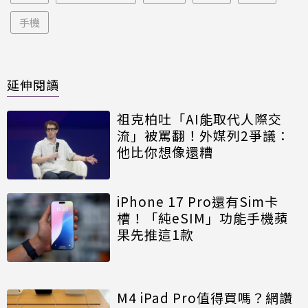
手機
延伸閱讀
祖克柏吐「AI能取代人際交
流」被罵翻！外媒列2爭議：
他比你想像還糟
iPhone 17 Pro還有Sim卡
槽！「純eSIM」功能手機蘋
果先推這1款
M4 iPad Pro值得買嗎？網讚