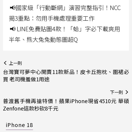
📢國家級「行動斷網」演習完整指引！NCC
揭3重點：勿用手機處理重要工作
📢 LINE免費貼圖4款！「蛤」字必下載爽用
半年、熊大兔兔動態圖超Q
上一則
台灣寶可夢中心開賣11款新品！皮卡丘抱枕、圍裙必
買 老司機羞做1用途
下一則
普渡舊手機再搶特價！蘋果iPhone現省4510元 華碩
Zenfone這款秒砍8千元
iPhone 18