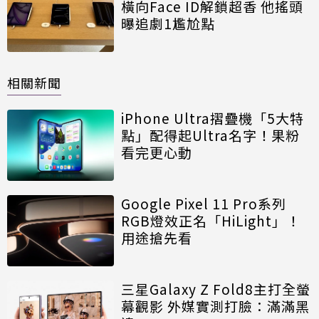
橫向Face ID解鎖超香 他搖頭
曝追劇1尷尬點
相關新聞
iPhone Ultra摺疊機「5大特
點」配得起Ultra名字！果粉
看完更心動
Google Pixel 11 Pro系列
RGB燈效正名「HiLight」！
用途搶先看
三星Galaxy Z Fold8主打全螢
幕觀影 外媒實測打臉：滿滿黑