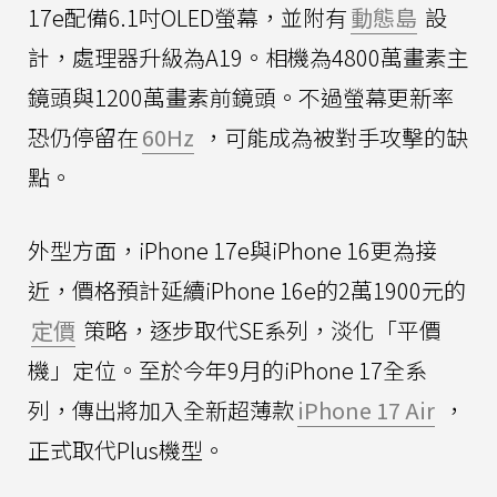
17e配備6.1吋OLED螢幕，並附有
動態島
設
計，處理器升級為A19。相機為4800萬畫素主
鏡頭與1200萬畫素前鏡頭。不過螢幕更新率
恐仍停留在
60Hz
，可能成為被對手攻擊的缺
點。
外型方面，iPhone 17e與iPhone 16更為接
近，價格預計延續iPhone 16e的2萬1900元的
定價
策略，逐步取代SE系列，淡化「平價
機」定位。至於今年9月的iPhone 17全系
列，傳出將加入全新超薄款
iPhone 17 Air
，
正式取代Plus機型。