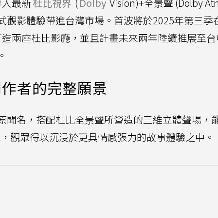
導入最新
杜比視界
(
Dolby
Vision)+全景聲 (Dolby A
式觀影體驗帶進台灣市場。首波將於2025年第三季
打造兩座杜比影廳，並且計畫未來兩年陸續推展至台
。
創作者的完整願景
原聞名，搭配杜比全景聲所營造的三維立體聲場，
，觀眾得以沉浸於更具情感張力的故事體驗之中。