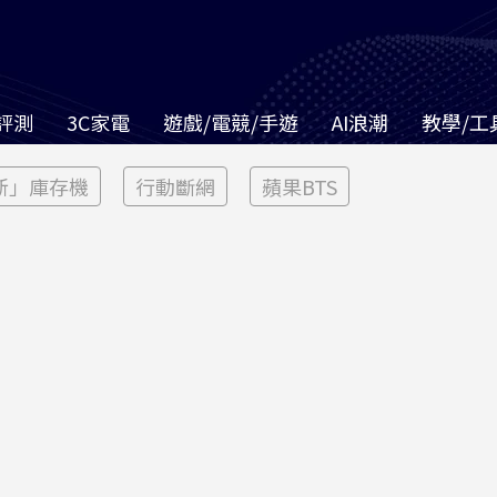
評測
3C家電
遊戲/電競/手遊
AI浪潮
教學/工
新」庫存機
行動斷網
蘋果BTS