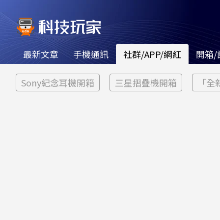
最新文章
手機通訊
社群/APP/網紅
開箱/
Sony紀念耳機開箱
三星摺疊機開箱
「全