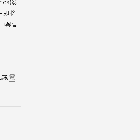
tmos)影
在即將
中與高
能讓
電