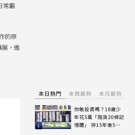
日常觀
作的原
擴展，進
本日熱門
本周最熱
本月最熱
你敢投資嗎？18歲少
年花5萬「囤貨20條記
憶體」 拚15年後5倍
賣出