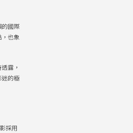
賴的國際
點，也象
時透露，
影迷的極
電影採用