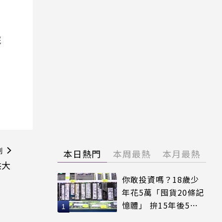
院
則
本日熱門
本周最熱
本月最熱
供大
你敢投資嗎？18歲少
年花5萬「囤貨20條記
憶體」 拚15年後5倍
賣出