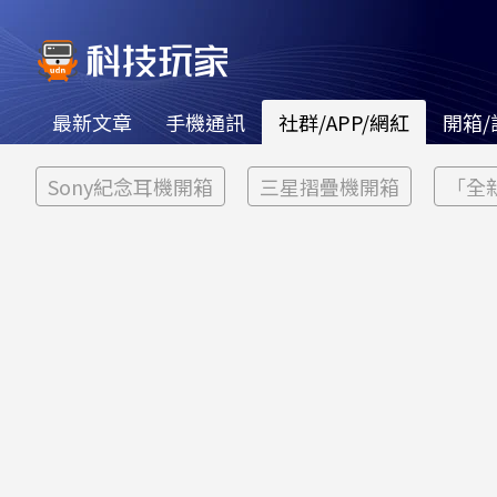
最新文章
手機通訊
社群/APP/網紅
開箱/
Sony紀念耳機開箱
三星摺疊機開箱
「全