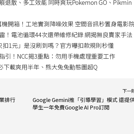
a開箱！摺痕退散、多工效能 同時爽玩Pokemon GO、Pikmin
LLEXION耳機開箱！工地實測降噪效果 空間音訊秒置身電影
雷！電池循環44次還帶維修紀錄 網揭無良賣家手法
北捷「只扣1元」是沒刷到嗎？官方曝扣款規則秒懂
指引！NCC揭3重點：勿用手機處理重要工作
」字必下載爽用半年、熊大兔兔動態圖超Q
下一
業排行
Google Gemini推「引導學習」模式 還提
學生一年免費Google AI Pro訂閱