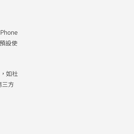
hone
為預設使
)，如社
第三方