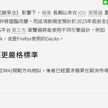
式競爭法》
影響下，
蘋果
長期以來在
iOS
瀏覽器
或許將面臨改變。而這項新規定預計於2025年底前全
S平台
第三方
瀏覽器將能使用不同引擎設計，例如
nk，或是Firefox使用的Gecko。
採更嚴格標準
(DMA)規範方向相似，後者已經要求蘋果在歐洲市