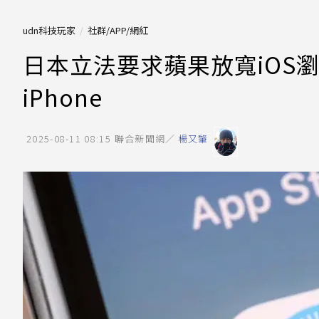
udn科技玩家
社群/APP/網紅
日本立法要求蘋果放寬iOS瀏
iPhone
2025-08-11 08:15
聯合新聞網／
楊又肇