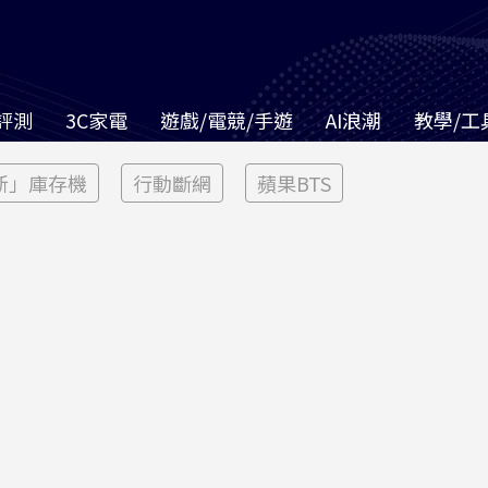
評測
3C家電
遊戲/電競/手遊
AI浪潮
教學/工
新」庫存機
行動斷網
蘋果BTS