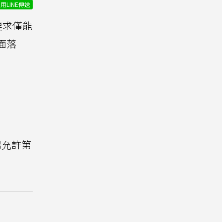
用LINE傳送
要求僅能
面落
場允許第