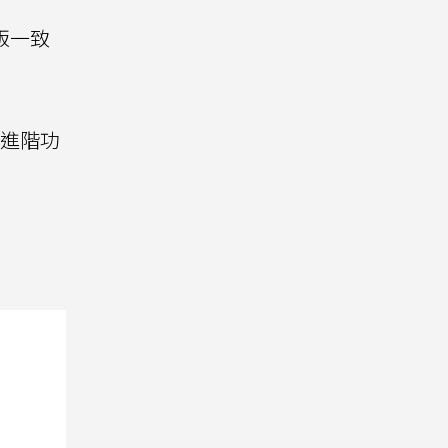
面版一致
多進階功